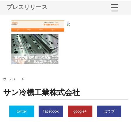
プレスリリース
選ば
株式会社名神精工の最新ニュー
有限会社エム・ビルドが南多摩
有
ルの
スリリース一覧と注目トピック
で選ばれる道路舗装と土木工事
ネ
の実力
ホーム >
>
サン冷機工業株式会社
twitter
facebook
google+
はてブ