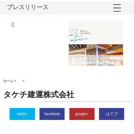
プレスリリース
ノー
株式会社耕文社が品川で実現す
株式会社ナカモトがホテルや店
株
の専
る販促物製作から配送までワン
舗の内装改修で選ばれ続ける理
れ
ストップ対応
由
強
ホーム >
>
タケチ建運株式会社
twitter
facebook
google+
はてブ