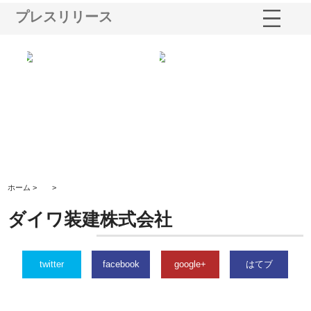
プレスリリース
シー
株式会社アクアスペースが水中
株式会社地盤調査事務所が選ば
株
ム導
から陸上まで一貫施工できる理
れ続ける理由と建設コンサルの
ス
由
強み
ホーム >
>
ダイワ装建株式会社
twitter
facebook
google+
はてブ