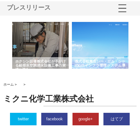
プレスリリース
る舗
ホクシン設備株式会社が手がけ
株式会社東京シー・エム・シー
株
る給排水空調消火設備工事の実
のGISインフラ管理システム導
か
績と強み
入メリット
由
ホーム >
>
ミクニ化学工業株式会社
twitter
facebook
google+
はてブ