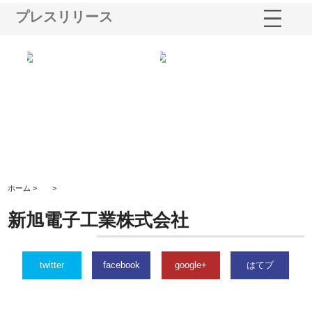
プレスリリース
業サ
株式会社ＣＳＡの事業内容と強
株式会社山形道路が手がける舗
ホ
報内
みを徹底解説
装工事と土木技術の全容
る
績
ホーム >
>
新旭電子工業株式会社
twitter
facebook
google+
はてブ