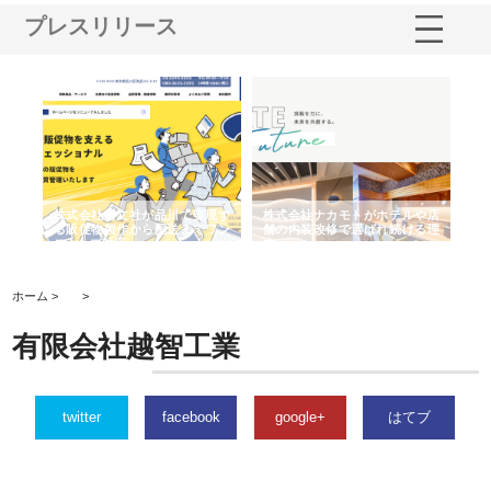
プレスリリース
ノー
株式会社耕文社が品川で実現す
株式会社ナカモトがホテルや店
株
の専
る販促物製作から配送までワン
舗の内装改修で選ばれ続ける理
れ
ストップ対応
由
強
ホーム >
>
有限会社越智工業
twitter
facebook
google+
はてブ