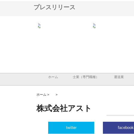
プレスリリース
ナツハラが建設と鋲螺
株式会社メタルエースの企業サ
株式会社ＣＳＡの事業内
暮らしを支える理由
イトが提供する充実した情報内
みを徹底解説
容とは
ホーム
士業（専門職種）
運送業
ホーム >
>
株式会社アスト
twitter
facebook