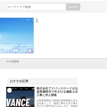
会社東京シー・エム・シー
株式会社アクアスペースが水中
株式会社地盤調査事
ISインフラ管理システム導
から陸上まで一貫施工できる理
れ続ける理由と建設
リット
由
強み
その他業種
おすすめ記事
株式会社アドバンスロードが山
1
形県鶴岡市で手がける舗装土木
工事と求人情報
山形県鶴岡市で地域の道路基盤を支え
る企業として、舗装工事や土木工事を
手がける専門会社があります。地域住