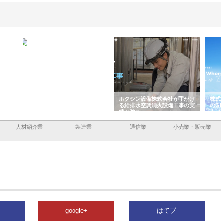
容と強
株式会社山形道路が手がける舗
ホクシン設備株式会社が手がけ
株式
装工事と土木技術の全容
る給排水空調消火設備工事の実
のG
績と強み
入メ
人材紹介業
製造業
通信業
小売業・販売業
google+
はてブ