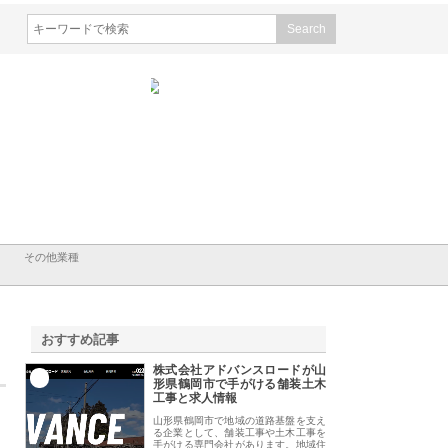
強
株式会社山形道路が手がける舗
ホクシン設備株式会社が手がけ
株式会社
装工事と土木技術の全容
る給排水空調消火設備工事の実
のGIS
績と強み
入メリッ
その他業種
おすすめ記事
株式会社アドバンスロードが山
1
形県鶴岡市で手がける舗装土木
工事と求人情報
山形県鶴岡市で地域の道路基盤を支え
る企業として、舗装工事や土木工事を
手がける専門会社があります。地域住