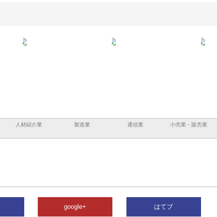
ハラが建設と鋲螺
株式会社メタルエースの企業サ
株式会社ＣＳＡの事業内容と
しを支える理由
イトが提供する充実した情報内
みを徹底解説
容とは
人材紹介業
製造業
通信業
小売業・販売業
google+
はてブ