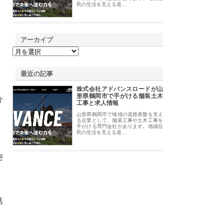
民の生活を支える道…
アーカイブ
最近の記事
株式会社アドバンスロードが山
形県鶴岡市で手がける舗装土木
介
工事と求人情報
山形県鶴岡市で地域の道路基盤を支え
る企業として、舗装工事や土木工事を
手がける専門会社があります。地域住
民の生活を支える道…
密
活