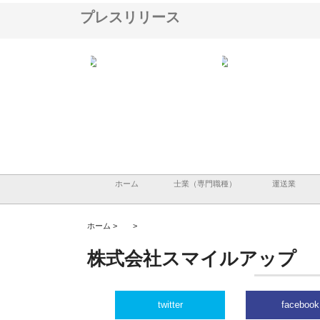
プレスリリース
株式会社アセットイノベーショ
庭楽株式会社が知多半島と三河
株式会社ナツ
ンのワンルーム投資で始める資
と名古屋で叶える理想の外構空
で滋賀の暮ら
産形成と老後準備
間
ホーム
士業（専門職種）
運送業
ホーム >
>
株式会社スマイルアップ
twitter
facebook