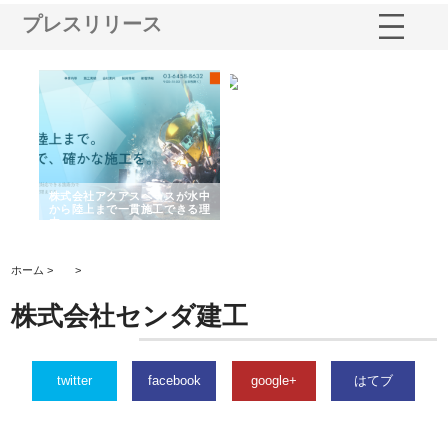
プレスリリース
シー
株式会社アクアスペースが水中
株式会社地盤調査事務所が選ば
株
ム導
から陸上まで一貫施工できる理
れ続ける理由と建設コンサルの
ス
由
強み
ホーム >
>
株式会社センダ建工
twitter
facebook
google+
はてブ