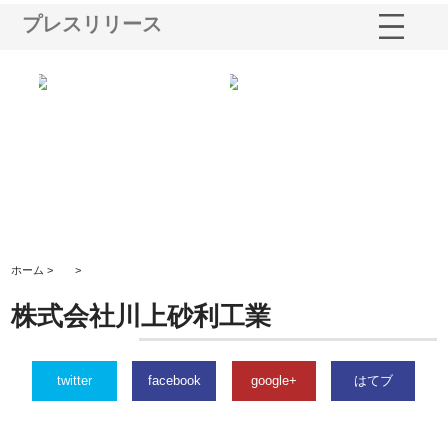
プレスリリース
シー
株式会社アクアスペースが水中
株式会社地盤調査事務所が選ば
株
ム導
から陸上まで一貫施工できる理
れ続ける理由と建設コンサルの
ス
由
強み
ホーム >
>
株式会社川上砂利工業
twitter
facebook
google+
はてブ