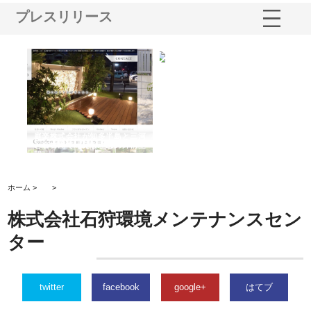
プレスリリース
ショ
庭楽株式会社が知多半島と三河
株式会社ナツハラが建設と鋲螺
株
る資
と名古屋で叶える理想の外構空
で滋賀の暮らしを支える理由
イ
間
容
ホーム >
>
株式会社石狩環境メンテナンスセン
ター
twitter
facebook
google+
はてブ