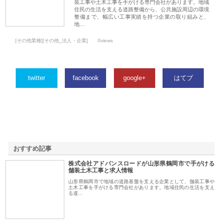
装工事や土木工事を手がける専門会社があります。地域
住民の生活を支える道路整備から、公共施設周辺の環境
整備まで、幅広い工事実績を持つ企業の取り組みと、
地…
[その他業種][その他_法人・企業]
0views
twitter
facebook
google+
はてブ
おすすめ記事
株式会社アドバンスロードが山形県鶴岡市で手がける
1
舗装土木工事と求人情報
山形県鶴岡市で地域の道路基盤を支える企業として、舗装工事や
土木工事を手がける専門会社があります。地域住民の生活を支え
る道…