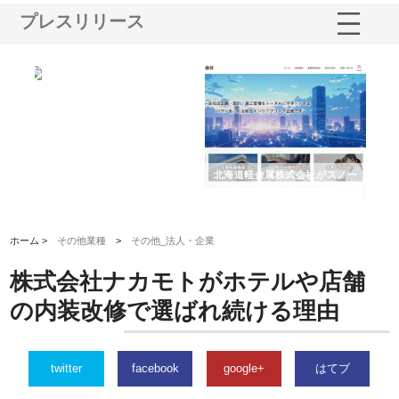
プレスリリース
多摩
有限会社松幸商店が手がける織
北海道軽金属株式会社がスノー
株
工事
ネームと下げ札の製造技術
フライとテーパーブロックの専
る
用ページを新設
ス
ホーム >
その他業種
>
その他_法人・企業
株式会社ナカモトがホテルや店舗
の内装改修で選ばれ続ける理由
twitter
facebook
google+
はてブ