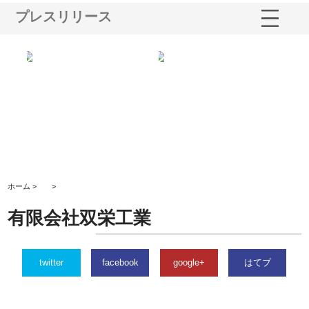
プレスリリース
ベーショ
庭楽株式会社が知多半島と三河
株式会社ナツハラが建設と鋲螺
始める資
と名古屋で叶える理想の外構空
で滋賀の暮らしを支える理由
間
ホーム >
>
有限会社双栄工業
twitter
facebook
google+
はてブ