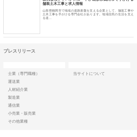
舗装土木工事と求人情報
山形県鶴岡市で地域の道路基盤を支える企業として、舗装工事や
土木工事を手がける専門会社があります。地域住民の生活を支え
る道…
プレスリリース
カテゴリー
サイト情報
士業（専門職種）
当サイトについて
運送業
人材紹介業
製造業
通信業
小売業・販売業
その他業種
Copyright©2026【プレスリリース】 All Rights reserved.