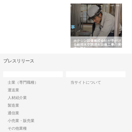
と強
株式会社山形道路が手がける舗
ホクシン設備株式会社が手がけ
株
装工事と土木技術の全容
る給排水空調消火設備工事の実
の
績と強み
入
プレスリリース
カテゴリー
サイト情報
士業（専門職種）
当サイトについて
運送業
人材紹介業
製造業
通信業
小売業・販売業
その他業種