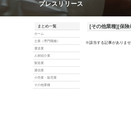
プレスリリース
[その他業種][保険
まとめ一覧
ホーム
士業（専門職種）
※該当する記事がありませ
運送業
人材紹介業
製造業
通信業
小売業・販売業
その他業種