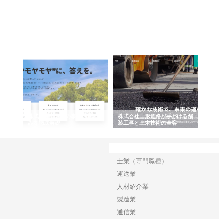
企業サ
株式会社ＣＳＡの事業内容と強
株式会社山形道路が手がける舗
ホク
情報内
みを徹底解説
装工事と土木技術の全容
る給
績と
カテゴリー
士業（専門職種）
運送業
人材紹介業
製造業
通信業