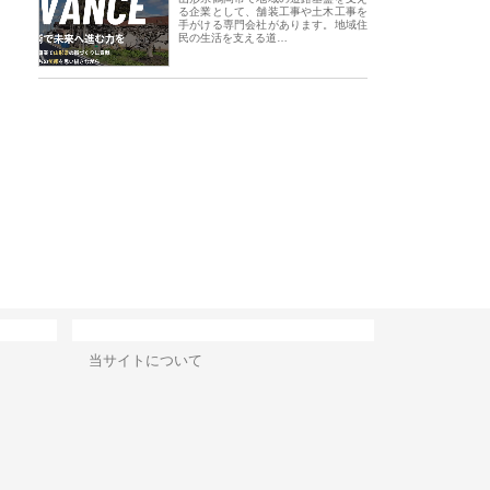
る企業として、舗装工事や土木工事を
手がける専門会社があります。地域住
民の生活を支える道…
シン設備株式会社が手がけ
株式会社東京シー・エム・シー
株式会社アクアスペ
排水空調消火設備工事の実
のGISインフラ管理システム導
から陸上まで一貫施
強み
入メリット
由
サイト情報
当サイトについて