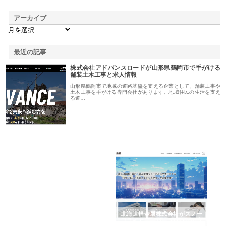
アーカイブ
最近の記事
株式会社アドバンスロードが山形県鶴岡市で手がける
舗装土木工事と求人情報
山形県鶴岡市で地域の道路基盤を支える企業として、舗装工事や
土木工事を手がける専門会社があります。地域住民の生活を支え
る道…
多摩
有限会社松幸商店が手がける織
北海道軽金属株式会社がスノー
株
工事
ネームと下げ札の製造技術
フライとテーパーブロックの専
る