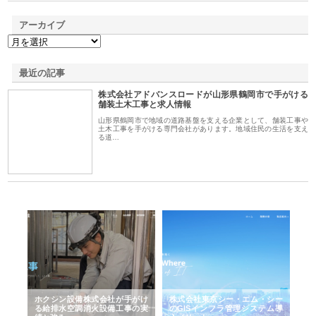
アーカイブ
最近の記事
株式会社アドバンスロードが山形県鶴岡市で手がける
舗装土木工事と求人情報
山形県鶴岡市で地域の道路基盤を支える企業として、舗装工事や
土木工事を手がける専門会社があります。地域住民の生活を支え
る道…
る舗
ホクシン設備株式会社が手がけ
株式会社東京シー・エム・シー
株
る給排水空調消火設備工事の実
のGISインフラ管理システム導
か