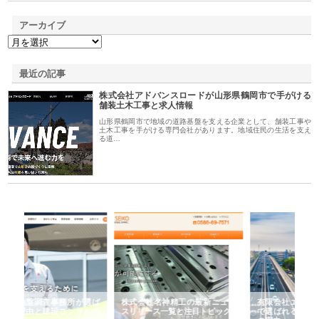
アーカイブ
最近の記事
株式会社アドバンスロードが山形県鶴岡市で手がける
舗装土木工事と求人情報
山形県鶴岡市で地域の道路基盤を支える企業として、舗装工事や
土木工事を手がける専門会社があります。地域住民の生活を支え
る道…
選ば
株式会社名神精工の最新ニュー
有限会社エム・ビルドが南多摩
有
ルの
スリリース一覧と注目トピック
で選ばれる道路舗装と土木工事
ネ