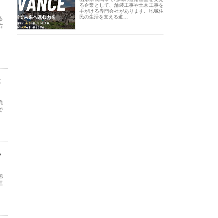
る企業として、舗装工事や土木工事を
手がける専門会社があります。地域住
民の生活を支える道…
る
右
社
負
で
秘
包
三