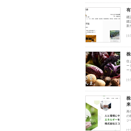
有
建
建
新
[
株
住
ー
ー
[
株
来
再
の
ジ
[