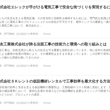
式会社エレックが手がける電気工事で安全な街づくりを実現する
たちの生活を支える電気設備。その安全性と信頼性を確保するためには、専門的な知識と
を持った電気工事のプロフェッショナルの存在が不可欠です。都市インフラの重要な一翼
う電気工事において、株式会社エ…
士業（専門職種）][公認会計士事務所]
0views
友工業株式会社が誇る法面工事の技術力と環境への取り組みとは
面工事は、自然災害から私たちの生活を守る重要な役割を担っています。特に近年の気候
による豪雨や地震の増加により、その重要性はますます高まっています。この分野で長年
たり確かな実績を築いてきたのが…
士業（専門職種）][公認会計士事務所]
0views
式会社ＳＫレントの仮設機材レンタルで工事効率を最大化する方
設現場の効率と安全を支える仮設機材の重要性は、工期短縮やコスト削減に直結します。
道の建設業界において、適切な足場や支保工などの仮設機材を必要なタイミングで調達で
かどうかが、プロジェクトの成否…
士業（専門職種）][公認会計士事務所]
0views