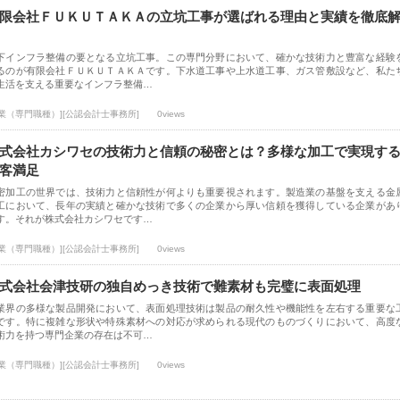
限会社ＦＵＫＵＴＡＫＡの立坑工事が選ばれる理由と実績を徹底
下インフラ整備の要となる立坑工事。この専門分野において、確かな技術力と豊富な経験
るのが有限会社ＦＵＫＵＴＡＫＡです。下水道工事や上水道工事、ガス管敷設など、私た
生活を支える重要なインフラ整備…
士業（専門職種）][公認会計士事務所]
0views
式会社カシワセの技術力と信頼の秘密とは？多様な加工で実現す
客満足
密加工の世界では、技術力と信頼性が何よりも重要視されます。製造業の基盤を支える金
工において、長年の実績と確かな技術で多くの企業から厚い信頼を獲得している企業があ
す。それが株式会社カシワセです…
士業（専門職種）][公認会計士事務所]
0views
式会社会津技研の独自めっき技術で難素材も完璧に表面処理
業界の多様な製品開発において、表面処理技術は製品の耐久性や機能性を左右する重要な
です。特に複雑な形状や特殊素材への対応が求められる現代のものづくりにおいて、高度
術力を持つ専門企業の存在は不可…
士業（専門職種）][公認会計士事務所]
0views