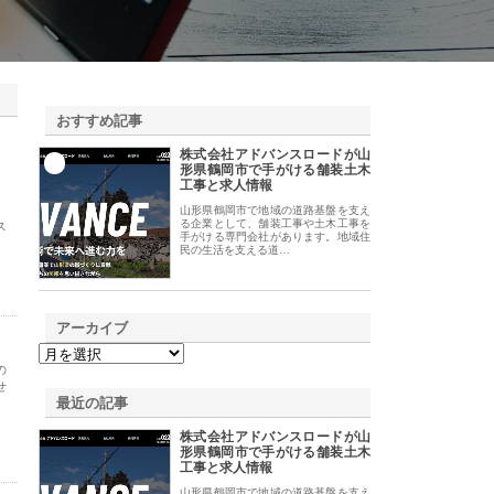
おすすめ記事
株式会社アドバンスロードが山
1
形県鶴岡市で手がける舗装土木
工事と求人情報
山形県鶴岡市で地域の道路基盤を支え
る企業として、舗装工事や土木工事を
ス
手がける専門会社があります。地域住
、
民の生活を支える道…
アーカイブ
の
せ
最近の記事
株式会社アドバンスロードが山
形県鶴岡市で手がける舗装土木
工事と求人情報
山形県鶴岡市で地域の道路基盤を支え