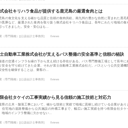
式会社キリハラ食品が提供する鹿児島の厳選食肉とは
児島の食文化を支える確かな品質と信頼の食肉供給。南九州の豊かな自然に育まれた黒毛
や黒豚など、厳選された食肉を取り扱う株式会社キリハラ食品は、長年にわたり地域の食
彩ってきました。安全・安心はも…
士業（専門職種）][公認会計士事務所]
0views
士自動車工業株式会社が支えるバス整備の安全基準と信頼の秘訣
海道の交通インフラを縁の下から支え続ける存在がある。バス専門整備工場として長年に
り安全を守り続けてきた企業、それが富士自動車工業株式会社だ。バスという公共交通機
安全性を確保することは、乗客の…
士業（専門職種）][公認会計士事務所]
0views
限会社タケイの工事実績から見る信頼の施工技術と対応力
葉県の土木・舗装工事において、確かな技術と実績で地域に貢献し続けている企業があり
。住宅地の道路整備から公共施設の外構工事まで、幅広い施工実績を持つ有限会社タケ
、地域のインフラ整備に欠かせない…
士業（専門職種）][公認会計士事務所]
0views