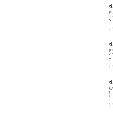
株
物
る
ッ
[
株
住
と
が
[
株
私
社
し
[