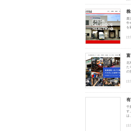
株
鹿
牛
を
[
富
北
た
の
[
有
千
す
は
[