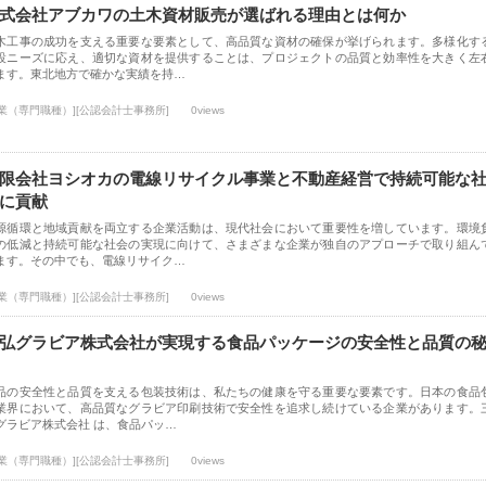
式会社アブカワの土木資材販売が選ばれる理由とは何か
木工事の成功を支える重要な要素として、高品質な資材の確保が挙げられます。多様化す
設ニーズに応え、適切な資材を提供することは、プロジェクトの品質と効率性を大きく左
ます。東北地方で確かな実績を持…
士業（専門職種）][公認会計士事務所]
0views
限会社ヨシオカの電線リサイクル事業と不動産経営で持続可能な
に貢献
源循環と地域貢献を両立する企業活動は、現代社会において重要性を増しています。環境
の低減と持続可能な社会の実現に向けて、さまざまな企業が独自のアプローチで取り組ん
ます。その中でも、電線リサイク…
士業（専門職種）][公認会計士事務所]
0views
弘グラビア株式会社が実現する食品パッケージの安全性と品質の
品の安全性と品質を支える包装技術は、私たちの健康を守る重要な要素です。日本の食品
業界において、高品質なグラビア印刷技術で安全性を追求し続けている企業があります。
グラビア株式会社 は、食品パッ…
士業（専門職種）][公認会計士事務所]
0views