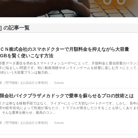
] の記事一覧
ＣＮ株式会社のスマホドクターで月額料金を抑えながら大容量
0GBを賢く使いこなす方法
容量データ通信を求めるスマートフォンユーザーにとって、月額料金と通信容量のバラン
常に悩ましい問題です。特に動画視聴やオンラインゲームを頻繁に楽しむ方々にとって
0GBという大容量プランは魅力的…
士業（専門職種）][公認会計士事務所]
0views
限会社バイクプラザメカドックで愛車を蘇らせるプロの技術とは
イクは単なる移動手段ではなく、ライダーにとって大切なパートナーです。しかし、長年
用や経年劣化によって性能が落ちたり、トラブルが発生したりすることも珍しくありま
。そんな愛車を蘇らせ、最高のコン…
士業（専門職種）][公認会計士事務所]
0views