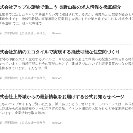
式会社アップル運輸で働こう 長野山梨の求人情報を徹底紹介
流業界で安定したキャリアを築きたい方に注目されているのが、長野県と山梨県を拠点と
運送会社です。地域密着型の事業展開と従業員を大切にする企業文化で知られる 株式会社
プル運輸 では、様々な職種で…
士業（専門職種）][公認会計士事務所]
0views
式会社加納のエコタイルで実現する持続可能な住空間づくり
空間の印象を大きく左右するタイルは、単なる建材を超えて環境への配慮が求められる時
なっています。持続可能な社会の実現に向けて、建材選びにおいても環境負荷の少ない製
注目されています。そんな中、環…
士業（専門職種）][公認会計士事務所]
0views
式会社上野城からの最新情報をお届けする公式お知らせページ
たちのウェブサイトをご覧いただき、誠にありがとうございます。このページでは、株式
上野城からの最新情報やサービス内容の更新、イベント開催のお知らせなどを定期的に発
ています。企業活動や取り組みに…
士業（専門職種）][公認会計士事務所]
0views