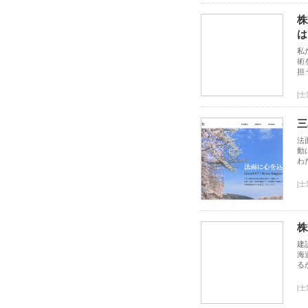
株
は
私
術
担
[
三
法
動
わ
[
株
建
海
る
[