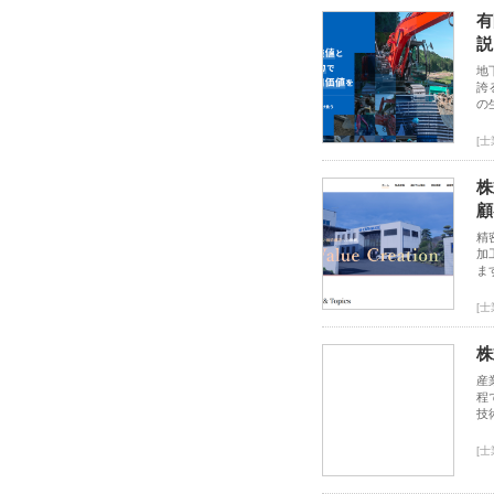
有
説
地
誇
の
[
株
顧
精
加
ま
[
株
産
程
技
[