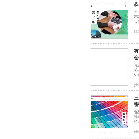
株
土
建
し
[
有
会
資
荷
い
[
三
密
食
装
弘
[