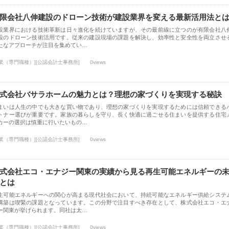
限会社八伸建設のドローン技術が建設業界を変える最新活用法と
設業界における技術革新は日々進化を続けていますが、その最前線に立つのが有限会社八
設のドローン技術活用です。従来の建設現場の課題を解決し、効率性と安全性を両立させ
たなアプローチが注目を集めてい…
士業（専門職種）][公認会計士事務所]
0views
式会社バサラホームの魅力とは？理想の家づくりを実現する秘訣
まいは人生の中でも大きな買い物であり、理想の家づくりを実現するためには信頼できる
トナー選びが重要です。家族の暮らしを守り、長く快適に過ごせる住まいを提供する住宅
カーの選択は慎重に行いたいもの…
士業（専門職種）][公認会計士事務所]
0views
式会社エコ・エナジー関東の実績から見る再生可能エネルギーの
とは
生可能エネルギーへの関心が高まる現代社会において、持続可能なエネルギー供給システ
構築は喫緊の課題となっています。この分野で注目すべき存在として、株式会社エコ・エ
ー関東が挙げられます。同社は太…
士業（専門職種）][公認会計士事務所]
0views