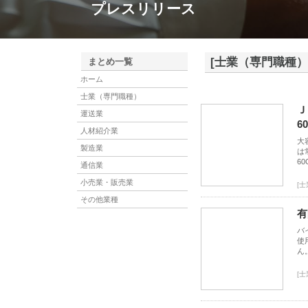
プレスリリース
[士業（専門職種）
まとめ一覧
ホーム
士業（専門職種）
Ｊ
運送業
6
人材紹介業
大
製造業
は
6
通信業
小売業・販売業
[
その他業種
有
バ
使
ん
[