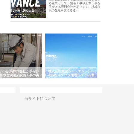
る企業として、舗装工事や土木工事を
手がける専門会社があります。地域住
民の生活を支える道…
シン設備株式会社が手がけ
株式会社東京シー・エム・シー
株式会社アクアスペ
排水空調消火設備工事の実
のGISインフラ管理システム導
から陸上まで一貫施
強み
入メリット
由
サイト情報
当サイトについて