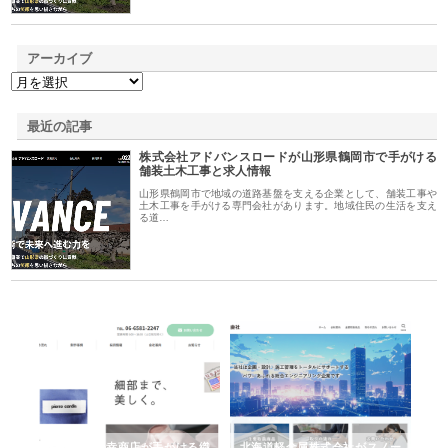
アーカイブ
最近の記事
株式会社アドバンスロードが山形県鶴岡市で手がける
舗装土木工事と求人情報
山形県鶴岡市で地域の道路基盤を支える企業として、舗装工事や
土木工事を手がける専門会社があります。地域住民の生活を支え
る道…
多摩
有限会社松幸商店が手がける織
北海道軽金属株式会社がスノー
株