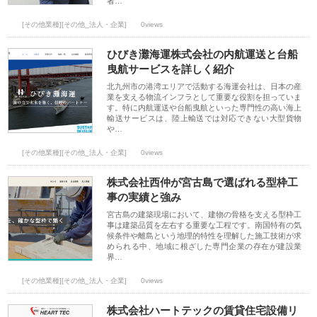
者…
[その他業種][その他_法人・企業]
0views
ひびき灘海運株式会社の内航運送と台船
曳航サービスを詳しく紹介
北九州市の港湾エリアで活動する海運会社は、日本の産
業を支える物流インフラとして重要な役割を担っていま
す。特に内航運送や台船曳航といった専門性の高い海上
輸送サービスは、陸上輸送では対応できない大型貨物
や…
[その他業種][その他_法人・企業]
0views
株式会社西仲が宮古島で選ばれる型枠工
事の実績と強み
宮古島の建築現場において、建物の骨格を支える型枠工
事は建築品質を左右する重要な工程です。南国特有の気
候条件や離島という地理的特性を理解した施工技術が求
められる中、地域に根ざした専門企業の存在が建設業
界…
[その他業種][その他_法人・企業]
0views
株式会社ハートテックの賃貸住宅設備リ