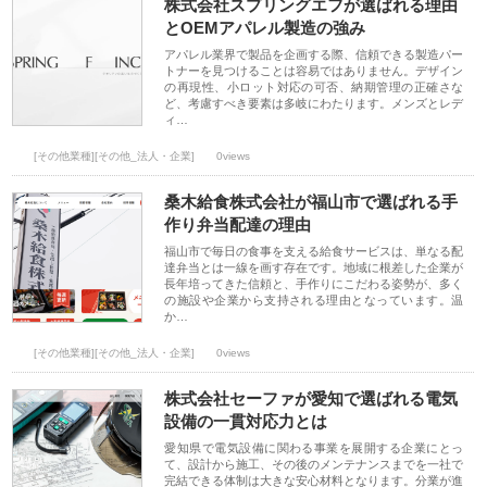
株式会社スプリングエフが選ばれる理由
とOEMアパレル製造の強み
アパレル業界で製品を企画する際、信頼できる製造パー
トナーを見つけることは容易ではありません。デザイン
の再現性、小ロット対応の可否、納期管理の正確さな
ど、考慮すべき要素は多岐にわたります。メンズとレデ
ィ…
[その他業種][その他_法人・企業]
0views
桑木給食株式会社が福山市で選ばれる手
作り弁当配達の理由
福山市で毎日の食事を支える給食サービスは、単なる配
達弁当とは一線を画す存在です。地域に根差した企業が
長年培ってきた信頼と、手作りにこだわる姿勢が、多く
の施設や企業から支持される理由となっています。温
か…
[その他業種][その他_法人・企業]
0views
株式会社セーファが愛知で選ばれる電気
設備の一貫対応力とは
愛知県で電気設備に関わる事業を展開する企業にとっ
て、設計から施工、その後のメンテナンスまでを一社で
完結できる体制は大きな安心材料となります。分業が進