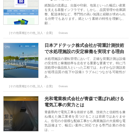
紙製品の流通は、出版や印刷、包装といった幅広い産業
を支える基盤インフラです。しかし、品質管理や在庫調
整、配送体制など、専門性の高い知識と経験が求められ
る分野でもあります。紙という素材の特性を理解し、
顧…
[その他業種][その他_法人・企業]
0views
日本アドテック株式会社が荷重計測技術
で水処理施設の安定稼働を実現する理由
水処理施設の運転管理において、正確な荷重計測は設備
の安全性と稼働効率を左右する重要な要素です。特に汚
泥処理や薬品投入といった工程では、わずかな計測誤差
が処理品質の低下や設備トラブルにつながる可能性が
あ…
[その他業種][その他_法人・企業]
0views
光和電業株式会社が青森で選ばれ続ける
電気工事の実力とは
青森県内で電気工事を依頼する際、技術力と信頼性を兼
ね備えた施工業者を見つけることは容易ではありませ
ん。住宅の小規模な配線工事から商業施設の大規模な電
気設備まで、幅広い案件に対応できる専門企業の存在
は、…