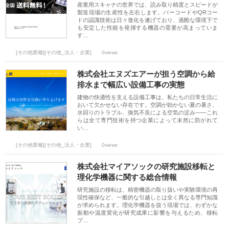
産業用スキャナの世界では、読み取り精度とスピードが
製造現場の生産性を左右します。バーコードやQRコー
ドの認識技術は日々進化を遂げており、過酷な環境下で
も安定した性能を発揮する機器の需要が高まっていま
す…
[その他業種][その他_法人・企業]
0views
株式会社エヌズエアーが担う空調から給
排水まで幅広い設備工事の実態
建物の快適性を支える設備工事は、私たちの日常生活に
おいて欠かせない存在です。空調が効かない夏の暑さ、
水回りのトラブル、換気不良による空気の淀み――これ
らは全て専門技術を持つ企業によって未然に防がれて
い…
[その他業種][その他_法人・企業]
0views
株式会社マイアソックの研究施設移転と
理化学機器に関する総合情報
研究施設の移転は、精密機器の取り扱いや実験環境の再
現性確保など、一般的な引越しとは全く異なる専門知識
が求められます。理化学機器を扱う現場では、わずかな
振動や温度変化が研究成果に影響を与えるため、移転
プ…