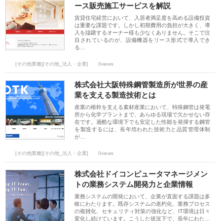
ース販売施工サービスを解説
賃貸住宅経営において、入居者満足度を高める設備投資
は重要な課題です。しかし初期費用の負担が大きく、導
入を躊躇するオーナー様も少なくありません。そこで注
目されているのが、設備機器をリース形式で導入でき
る…
[その他業種][その他_法人・企業]
0views
株式会社大阪特殊鋼管製造所が世界の産
業を支える製造技術とは
産業の根幹を支える素材産業において、特殊鋼管は発電
所から化学プラントまで、あらゆる現場で欠かせない存
在です。過酷な環境下でも安定した性能を発揮する鋼管
を製造するには、長年培われた技術力と品質管理体制
が…
[その他業種][その他_法人・企業]
0views
株式会社ドイコンピュータマネージメン
トの業務システム開発力と企業情報
業務システムの開発において、企業が直面する課題は多
岐にわたります。既存システムの老朽化、業務プロセス
の複雑化、セキュリティ対策の強化など、IT環境は日々
変化し続けています。こうした状況下で、長年にわた…