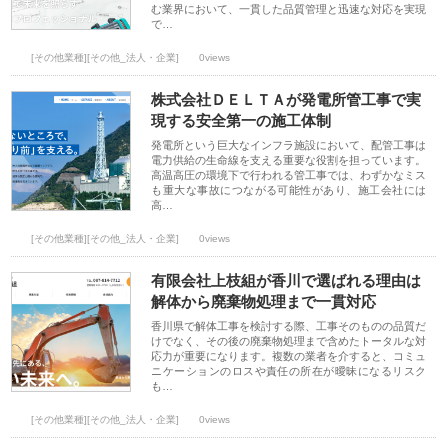
む業界において、一貫した品質管理と迅速な対応を実現
で…
[その他業種][その他_法人・企業]
0views
株式会社ＤＥＬＴＡが発電所管工事で実
現する安全第一の施工体制
発電所という巨大なインフラ施設において、配管工事は
電力供給の生命線を支える重要な役割を担っています。
高温高圧の環境下で行われる管工事では、わずかなミス
も重大な事故につながる可能性があり、施工会社には
高…
[その他業種][その他_法人・企業]
0views
有限会社上枝組が香川で選ばれる理由は
解体から廃棄物処理まで一貫対応
香川県で解体工事を検討する際、工事そのものの品質だ
けでなく、その後の廃棄物処理まで含めたトータルな対
応力が重要になります。複数の業者を介すると、コミュ
ニケーションのロスや責任の所在が曖昧になるリスク
も…
[その他業種][その他_法人・企業]
0views