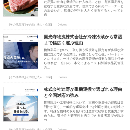
た品質の食肉を継続的に仕入れることは、顧客満足度を
左右する重要な課題です。信頼できる卸売パートナーと
の出会いが、店舗の評判を大きく左右するといっても
過…
[その他業種][その他_法人・企業]
0views
圓光寺物流株式会社が冷凍冷蔵から常温
まで幅広く運ぶ理由
物流業界において、取り扱う温度帯を限定せず多様な貨
物に対応できる企業は、荷主にとって心強いパートナー
となります。一社で複数の温度管理が必要な商品を任せ
られれば、窓口の一本化によるコスト削減や品質管理
の…
[その他業種][その他_法人・企業]
0views
株式会社辻野が重機運搬で選ばれる理由
と全国対応の強み
建設現場や工場移転において、重機や重量物の運搬は専
門性が高く、一般的な運送会社では対応が難しい領域で
す。特殊な機材の取り扱いには豊富な経験と技術力が求
められ、安全性と確実性を両立できる業者選びが現場
の…
[その他業種][その他_法人・企業]
0views