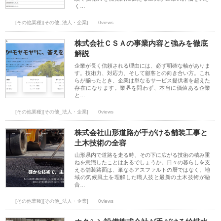
く…
[その他業種][その他_法人・企業]
0views
株式会社ＣＳＡの事業内容と強みを徹底
解説
企業が長く信頼される理由には、必ず明確な軸がありま
す。技術力、対応力、そして顧客との向き合い方。これ
らが揃ったとき、企業は単なるサービス提供者を超えた
存在になります。業界を問わず、本当に価値ある企業
と…
[その他業種][その他_法人・企業]
0views
株式会社山形道路が手がける舗装工事と
土木技術の全容
山形県内で道路を走る時、その下に広がる技術の積み重
ねを意識したことはあるでしょうか。日々の暮らしを支
える舗装路面は、単なるアスファルトの層ではなく、地
域の気候風土を理解した職人技と最新の土木技術が融
合…
[その他業種][その他_法人・企業]
0views