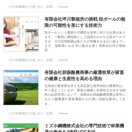
[その他業種][その他_法人・企業]
0views
有限会社坪川製箱所の挑戦 段ボールの無
限の可能性を形にする技術力
段ボールという素材の可能性を追求し続ける企業があり
ます。一般的に梱包材として認識されがちな段ボールで
すが、その活用範囲は私たちの想像をはるかに超えてい
ます。福島県いわき市に拠点を置く有限会社坪川製箱
所…
[その他業種][その他_法人・企業]
0views
有限会社胆振酪農商事の厳選牧草が家畜
の健康と生産性を高める理由
北海道の畜産業を支える高品質な牧草供給の重要性は、
年々高まっています。家畜の健康と生産性を左右する飼
料の品質管理において、有限会社胆振酪農商事は長年に
わたり酪農家や畜産農家からの厚い信頼を獲得してき
ま…
[その他業種][その他_法人・企業]
0views
ミズホ鋼機株式会社の専門技術で林業機
器の寿命を2倍延ばす方法