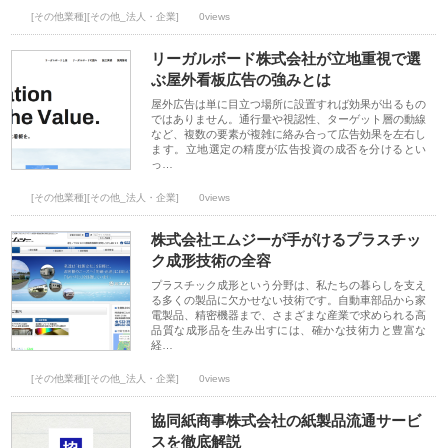
[その他業種][その他_法人・企業]
0views
リーガルボード株式会社が立地重視で選
ぶ屋外看板広告の強みとは
屋外広告は単に目立つ場所に設置すれば効果が出るもの
ではありません。通行量や視認性、ターゲット層の動線
など、複数の要素が複雑に絡み合って広告効果を左右し
ます。立地選定の精度が広告投資の成否を分けるとい
っ…
[その他業種][その他_法人・企業]
0views
株式会社エムジーが手がけるプラスチッ
ク成形技術の全容
プラスチック成形という分野は、私たちの暮らしを支え
る多くの製品に欠かせない技術です。自動車部品から家
電製品、精密機器まで、さまざまな産業で求められる高
品質な成形品を生み出すには、確かな技術力と豊富な
経…
[その他業種][その他_法人・企業]
0views
協同紙商事株式会社の紙製品流通サービ
スを徹底解説