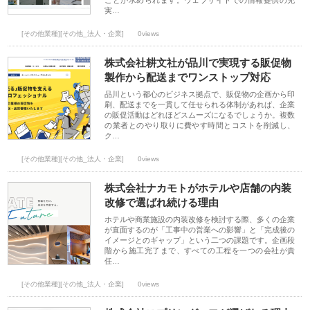
ことが求められます。ウェブサイトでの情報提供の充
実…
[その他業種][その他_法人・企業]
0views
株式会社耕文社が品川で実現する販促物
製作から配送までワンストップ対応
品川という都心のビジネス拠点で、販促物の企画から印
刷、配送までを一貫して任せられる体制があれば、企業
の販促活動はどれほどスムーズになるでしょうか。複数
の業者とのやり取りに費やす時間とコストを削減し、
ク…
[その他業種][その他_法人・企業]
0views
株式会社ナカモトがホテルや店舗の内装
改修で選ばれ続ける理由
ホテルや商業施設の内装改修を検討する際、多くの企業
が直面するのが「工事中の営業への影響」と「完成後の
イメージとのギャップ」という二つの課題です。企画段
階から施工完了まで、すべての工程を一つの会社が責
任…
[その他業種][その他_法人・企業]
0views