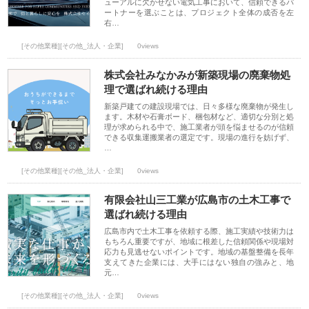
ューアルに欠かせない電気工事において、信頼できるパ
ートナーを選ぶことは、プロジェクト全体の成否を左
右…
[その他業種][その他_法人・企業]
0views
株式会社みなかみが新築現場の廃棄物処
理で選ばれ続ける理由
新築戸建ての建設現場では、日々多様な廃棄物が発生し
ます。木材や石膏ボード、梱包材など、適切な分別と処
理が求められる中で、施工業者が頭を悩ませるのが信頼
できる収集運搬業者の選定です。現場の進行を妨げず、
…
[その他業種][その他_法人・企業]
0views
有限会社山三工業が広島市の土木工事で
選ばれ続ける理由
広島市内で土木工事を依頼する際、施工実績や技術力は
もちろん重要ですが、地域に根差した信頼関係や現場対
応力も見逃せないポイントです。地域の基盤整備を長年
支えてきた企業には、大手にはない独自の強みと、地
元…
[その他業種][その他_法人・企業]
0views