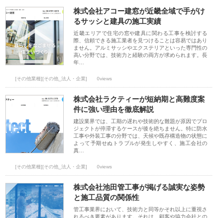
株式会社アコー建窓が近畿全域で手がけ
るサッシと建具の施工実績
近畿エリアで住宅の窓や建具に関わる工事を検討する
際、信頼できる施工業者を見つけることは容易ではあり
ません。アルミサッシやエクステリアといった専門性の
高い分野では、技術力と経験の両方が求められます。長
年…
[その他業種][その他_法人・企業]
0views
株式会社ラクティーが短納期と高難度案
件に強い理由を徹底解説
建設業界では、工期の遅れや技術的な難題が原因でプロ
ジェクトが停滞するケースが後を絶ちません。特に防水
工事や外装工事の分野では、天候や既存構造物の状態に
よって予期せぬトラブルが発生しやすく、施工会社の
真…
[その他業種][その他_法人・企業]
0views
株式会社池田管工事が掲げる誠実な姿勢
と施工品質の関係性
管工事業界において、技術力と同等かそれ以上に重視さ
れるべき要素があります。それは、顧客や協力会社との