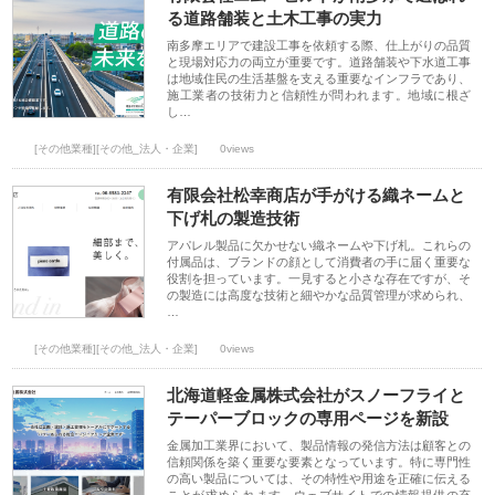
る道路舗装と土木工事の実力
南多摩エリアで建設工事を依頼する際、仕上がりの品質
と現場対応力の両立が重要です。道路舗装や下水道工事
は地域住民の生活基盤を支える重要なインフラであり、
施工業者の技術力と信頼性が問われます。地域に根ざ
し…
[その他業種][その他_法人・企業]
0views
有限会社松幸商店が手がける織ネームと
下げ札の製造技術
アパレル製品に欠かせない織ネームや下げ札。これらの
付属品は、ブランドの顔として消費者の手に届く重要な
役割を担っています。一見すると小さな存在ですが、そ
の製造には高度な技術と細やかな品質管理が求められ、
…
[その他業種][その他_法人・企業]
0views
北海道軽金属株式会社がスノーフライと
テーパーブロックの専用ページを新設
金属加工業界において、製品情報の発信方法は顧客との
信頼関係を築く重要な要素となっています。特に専門性
の高い製品については、その特性や用途を正確に伝える