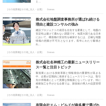
と…
[その他業種][その他_法人・企業]
0views
株式会社地盤調査事務所が選ばれ続ける
理由と建設コンサルの強み
建設プロジェクトの成否を左右する要素として、地盤の
安定性は避けて通れない課題です。地震大国である日本
において、構造物の安全性を確保するには、正確な地盤
情報の把握が不可欠となります。長年にわたり蓄積さ
れ…
[その他業種][その他_法人・企業]
0views
株式会社名神精工の最新ニュースリリー
ス一覧と注目トピック
製造業における技術革新と情報発信の重要性が高まる
中、企業が定期的に発表するニュースリリースは、取引
先や求職者にとって貴重な情報源となっています。特に
精密加工を手がける企業では、新技術の導入や品質管理
体…
[その他業種][その他_法人・企業]
0views
有限会社エム・ビルドが南多摩で選ばれ