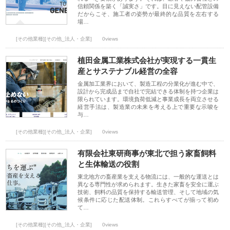
信頼関係を築く「誠実さ」です。目に見えない配管設備
だからこそ、施工者の姿勢が最終的な品質を左右する
場…
[その他業種][その他_法人・企業]
0views
植田金属工業株式会社が実現する一貫生
産とサステナブル経営の全容
金属加工業界において、製造工程の分業化が進む中で、
設計から完成品まで自社で完結できる体制を持つ企業は
限られています。環境負荷低減と事業成長を両立させる
経営手法は、製造業の未来を考える上で重要な示唆を
与…
[その他業種][その他_法人・企業]
0views
有限会社東研商事が東北で担う家畜飼料
と生体輸送の役割
東北地方の畜産業を支える物流には、一般的な運送とは
異なる専門性が求められます。生きた家畜を安全に運ぶ
技術、飼料の品質を保持する輸送管理、そして地域の気
候条件に応じた配送体制。これらすべてが揃って初め
て…
[その他業種][その他_法人・企業]
0views