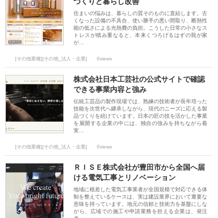
づくりと暮らし改善
住まいの悩みは、暮らしの質そのものに直結します。古
くなった設備の不具合、使い勝手の悪い間取り、断熱性
能の低さによる光熱費の負担。こうした日常の小さなス
トレスが積み重なると、本来くつろげるはずの我が家
が…
[その他業種][その他_法人・企業]
0views
株式会社日本工芸社の公式サイトで確認
できる事業内容と強み
伝統工芸品の製作現場では、熟練の技術者が長年培った
技能を次世代へ継承しながら、現代のニーズに応える製
品づくりを続けています。日本の匠の技を活かした事業
を展開する企業の中には、独自の強みを持ちながら着
実…
[その他業種][その他_法人・企業]
0views
ＲＩＳＥ株式会社が豊田市から全国へ届
ける電気工事とリノベーション
地域に根差した電気工事業者が全国規模で対応できる体
制を整えているケースは、実は建設業界において重要な
意味を持っています。地元の信頼と技術力を基盤にしな
がら、広域での施工や申請業務を担える企業は、発注