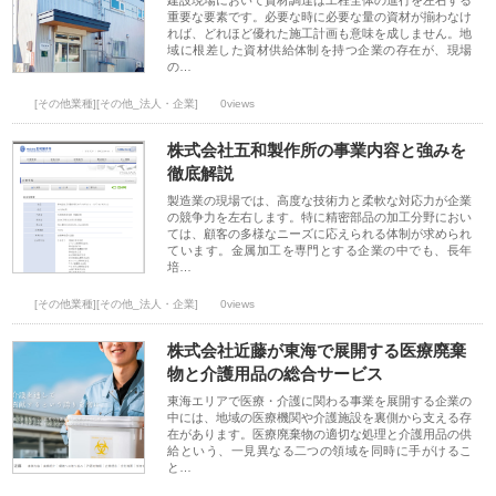
建設現場において資材調達は工程全体の進行を左右する
重要な要素です。必要な時に必要な量の資材が揃わなけ
れば、どれほど優れた施工計画も意味を成しません。地
域に根差した資材供給体制を持つ企業の存在が、現場
の…
[その他業種][その他_法人・企業]
0views
株式会社五和製作所の事業内容と強みを
徹底解説
製造業の現場では、高度な技術力と柔軟な対応力が企業
の競争力を左右します。特に精密部品の加工分野におい
ては、顧客の多様なニーズに応えられる体制が求められ
ています。金属加工を専門とする企業の中でも、長年
培…
[その他業種][その他_法人・企業]
0views
株式会社近藤が東海で展開する医療廃棄
物と介護用品の総合サービス
東海エリアで医療・介護に関わる事業を展開する企業の
中には、地域の医療機関や介護施設を裏側から支える存
在があります。医療廃棄物の適切な処理と介護用品の供
給という、一見異なる二つの領域を同時に手がけるこ
と…