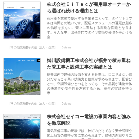
株式会社ＥｉＴｅｃが商用車オーナーか
ら選ばれ続ける理由とは
商用車を業務で使用する事業者にとって、タイヤトラブ
ルは時間との戦いです。配送スケジュールの遅延は顧客
の信頼を損ない、売上に直結する深刻な問題となりま
す。そんな中、出張専門でタイヤ交換や修理を手がける
企…
[その他業種][その他_法人・企業]
0views
姉川設備機工株式会社が福井で積み重ね
た管工事と設備工事の実績とは
福井県内で建物の設備を支える仕事は、目に見えない部
分だからこそ高い技術力と信頼が求められます。配管ひ
とつ、空調設備ひとつをとっても、その品質が建物全体
の快適性や安全性を左右するため、長年の実績を持つ
専…
[その他業種][その他_法人・企業]
0views
株式会社セイコー電設の事業内容と強み
を徹底解説
電気設備工事の現場では、技術力だけでなく安全管理や
施工品質の維持が常に求められます。建物の新築やリニ