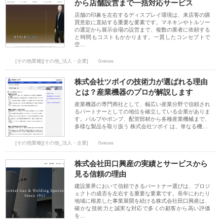
から店舗設営まで一括対応サービス
店舗の印象を左右するディスプレイ環境は、来店客の購
買意欲に直結する重要な要素です。マネキンやトルソー
の選定から展示会場の設営まで、複数の業者に依頼する
と時間もコストもかかります。一貫したコンセプトで
空…
[その他業種][その他_法人・企業]
0views
株式会社ツボイの技術力が選ばれる理由
とは？産業機器のプロが解説します
産業機器の専門商社として、幅広い産業分野で信頼され
るパートナーとしての地位を確立している企業がありま
す。バルブやポンプ、配管部材から各種産業機械まで、
多様な製品を取り扱う 株式会社ツボイ は、単なる機…
[その他業種][その他_法人・企業]
0views
株式会社田口興産の実績とサービスから
見る信頼の理由
建設業界において信頼できるパートナー選びは、プロジ
ェクトの成否を左右する重要な要素です。長年にわたり
地域に根差した事業展開を続ける株式会社田口興産は、
確かな技術力と誠実な対応で多くの顧客から高い評価
を…