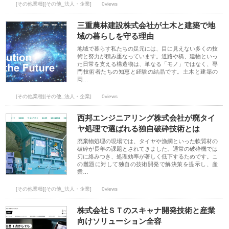
[その他業種][その他_法人・企業]
0views
三重農林建設株式会社が土木と建築で地
域の暮らしを守る理由
地域で暮らす私たちの足元には、目に見えない多くの技
術と努力が積み重なっています。道路や橋、建物といっ
た日常を支える構造物は、単なる「モノ」ではなく、専
門技術者たちの知恵と経験の結晶です。土木と建築の
両…
[その他業種][その他_法人・企業]
0views
西邦エンジニアリング株式会社が廃タイ
ヤ処理で選ばれる独自破砕技術とは
廃棄物処理の現場では、タイヤや漁網といった軟質材の
破砕が長年の課題とされてきました。通常の破砕機では
刃に絡みつき、処理効率が著しく低下するためです。こ
の難題に対して独自の技術開発で解決策を提示し、産
業…
[その他業種][その他_法人・企業]
0views
株式会社ＳＴのスキャナ開発技術と産業
向けソリューション全容