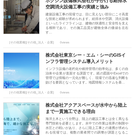
ホクシン設備株式会社が手がける給排水
空調消火設備工事の実績と強み
建築設備工事の現場では、目に見えない部分にこそ高度
な技術と経験が求められます。給排水や空調、消火設備
といったライフラインは、建物の快適性と安全性を支え
る根幹であり、その施工品質が建物全体の価値を左右
す…
[その他業種][その他_法人・企業]
0views
株式会社東京シー・エム・シーのGISイ
ンフラ管理システム導入メリット
インフラ設備の老朽化や維持管理の効率化は、多くの自
治体や企業が直面する課題です。紙の図面やExcelでの
管理では情報の一元化が難しく、現場での迅速な判断を
妨げる要因となっています。地図情報システムを基…
[その他業種][その他_法人・企業]
0views
株式会社アクアスペースが水中から陸上
まで一貫施工できる理由
海洋土木という分野は、陸上の建設工事とは全く異なる
専門技術を必要とします。水中での作業は視界の制限や
水圧との戦いがあり、さらに陸上工事との連携が求めら
れる現場では、複数の業者間での調整が課題となるこ