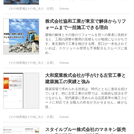
[その他業種][その他_法人・企業]
0views
株式会社協和工業が東京で解体からリフ
ォームまで一括施工できる理由
建物の解体とその後のリフォームを別々の業者に依頼す
ると、工期の調整や費用の見積もりが複雑になりがちで
す。東京都内で工事を検討する際、窓口が一本化されて
いれば、スケジュール管理も予算配分もスムーズに進
め…
[その他業種][その他_法人・企業]
0views
大和窯業株式会社が手がける左官工事と
建築施工の実績と強み
建築現場で求められる技術は、時代とともに進化を続け
ています。特に左官工事の分野では、伝統的な技法を守
りながらも、現代建築に求められる品質基準や施工スピ
ードに対応できる職人の存在が欠かせません。確かな
技…
[その他業種][その他_法人・企業]
0views
スタイルブルー株式会社のマネキン販売