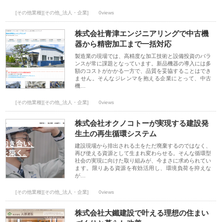
[その他業種][その他_法人・企業]
0views
株式会社青津エンジニアリングで中古機
器から精密加工まで一括対応
製造業の現場では、高精度な加工技術と設備投資のバラ
ンスが常に課題となっています。新品機器の導入には多
額のコストがかかる一方で、品質を妥協することはでき
ません。そんなジレンマを抱える企業にとって、中古
機…
[その他業種][その他_法人・企業]
0views
株式会社オクノコトーが実現する建設発
生土の再生循環システム
建設現場から排出される土をただ廃棄するのではなく、
再び使える資源として生まれ変わらせる。そんな循環型
社会の実現に向けた取り組みが、今まさに求められてい
ます。限りある資源を有効活用し、環境負荷を抑えな
が…
[その他業種][その他_法人・企業]
0views
株式会社大鐵建設で叶える理想の住まい