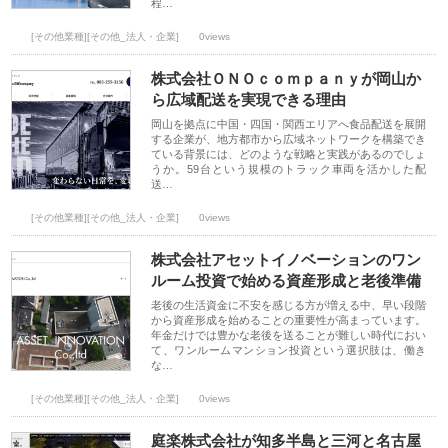
程…
[その他業種][その他_法人・企業]
0views
株式会社ＯＮＯｃｏｍｐａｎｙが岡山か
ら広域配送を実現できる理由
岡山を拠点に中国・四国・関西エリアへ食品配送を展開
する企業が、地方都市から広域ネットワークを構築でき
ている背景には、どのような戦略と実践があるのでしょ
うか。59台という規模のトラック車両を活かした配
送…
[その他業種][その他_法人・企業]
0views
株式会社アセットイノベーションのワン
ルーム投資で始める資産形成と老後準備
老後の生活資金に不安を感じる方が増える中、早い段階
から資産形成を始めることの重要性が高まっています。
年金だけでは豊かな老後を送ることが難しい時代におい
て、ワンルームマンション投資という選択肢は、働き
な…
[その他業種][その他_法人・企業]
0views
庭楽株式会社が知多半島と三河と名古屋