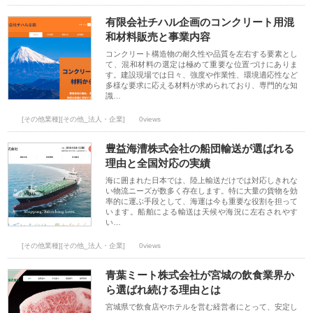
有限会社チハル企画のコンクリート用混
和材料販売と事業内容
コンクリート構造物の耐久性や品質を左右する要素とし
て、混和材料の選定は極めて重要な位置づけにありま
す。建設現場では日々、強度や作業性、環境適応性など
多様な要求に応える材料が求められており、専門的な知
識…
[その他業種][その他_法人・企業]
0views
豊益海漕株式会社の船団輸送が選ばれる
理由と全国対応の実績
海に囲まれた日本では、陸上輸送だけでは対応しきれな
い物流ニーズが数多く存在します。特に大量の貨物を効
率的に運ぶ手段として、海運は今も重要な役割を担って
います。船舶による輸送は天候や海況に左右されやす
い…
[その他業種][その他_法人・企業]
0views
青葉ミート株式会社が宮城の飲食業界か
ら選ばれ続ける理由とは
宮城県で飲食店やホテルを営む経営者にとって、安定し