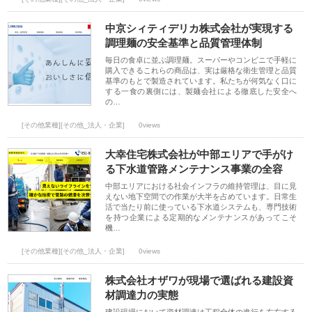
中京シィティデリカ株式会社が実現する
調理麺の安全基準と品質管理体制
毎日の食卓に並ぶ調理麺。スーパーやコンビニで手軽に
購入できるこれらの商品は、実は厳格な衛生管理と品質
基準のもとで製造されています。私たちが何気なく口に
する一食の裏側には、製麺会社による徹底した安全へ
の…
[その他業種][その他_法人・企業]
0views
大幸住宅株式会社が中部エリアで手がけ
る下水道管路メンテナンス事業の全容
中部エリアにおける社会インフラの維持管理は、目に見
えない地下空間での作業が大半を占めています。日常生
活で当たり前に使っている下水道システムも、専門技術
を持つ企業による定期的なメンテナンスがあってこそ
機…
[その他業種][その他_法人・企業]
0views
株式会社オザワが現場で選ばれる建設資
材調達力の実態