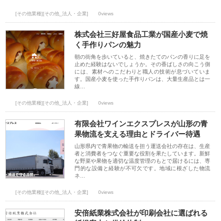
[その他業種][その他_法人・企業]
0views
株式会社三好屋食品工業が国産小麦で焼
く手作りパンの魅力
朝の街角を歩いていると、焼きたてのパンの香りに足を
止めた経験はないでしょうか。その香ばしさの向こう側
には、素材へのこだわりと職人の技術が息づいていま
す。国産小麦を使った手作りパンは、大量生産品とは一
線…
[その他業種][その他_法人・企業]
0views
有限会社ワインエクスプレスが山形の青
果物流を支える理由とドライバー待遇
山形県内で青果物の輸送を担う運送会社の存在は、生産
者と消費者をつなぐ重要な役割を果たしています。新鮮
な野菜や果物を適切な温度管理のもとで届けるには、専
門的な設備と経験が不可欠です。地域に根ざした物流
ネ…
[その他業種][その他_法人・企業]
0views
安倍紙業株式会社が印刷会社に選ばれる