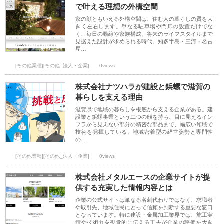
で叶える理想の外構空間
家の顔ともいえる外構空間は、住む人の暮らしの質を大
きく左右します。単なる駐車場や門扉の設置だけでな
く、毎日の動線や家族構成、将来のライフスタイルまで
見据えた設計が求められる時代。知多半島・三河・名古
屋…
[その他業種][その他_法人・企業]
0views
株式会社ナツハラが建設と鋲螺で滋賀の
暮らしを支える理由
滋賀県で地域の暮らしを根底から支える企業がある。建
設業と鋲螺事業という二つの顔を持ち、目に見えるイン
フラから見えない部分の精密な部品まで、幅広い領域で
技術を発揮している。地域密着型の経営姿勢と専門性
の…
[その他業種][その他_法人・企業]
0views
株式会社メタルエースの企業サイトが提
供する充実した情報内容とは
企業の公式サイトは単なる名刺代わりではなく、求職者
や取引先、地域住民にとって信頼を判断する重要な窓口
となっています。特に建設・金属加工業界では、施工実
績や技術力を視覚的に伝える工夫が企業の評価を大き