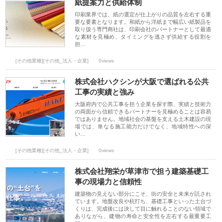
紙提案力と供給体制
印刷業界では、紙の選定が仕上がりの品質を左右する重
要な要素となります。和紙から洋紙まで幅広い紙製品を
取り扱う専門商社は、印刷会社のパートナーとして最適
な素材を見極め、タイミングを逃さず供給する役割を
担…
[その他業種][その他_法人・企業]
0views
株式会社ハクシンが大阪で選ばれる公共
工事の実績と強み
大阪府内で公共工事を担う企業を探す際、実績と技術力
の両面から信頼できるパートナーを見極めることは容易
ではありません。地域社会の基盤を支える土木建設の現
場では、単なる施工能力だけでなく、地域特性への深
い…
[その他業種][その他_法人・企業]
0views
株式会社翔栄が草津市で担う建築基礎工
事の現場力と信頼性
建築物の見えない部分にこそ、街の安全と未来が託され
ています。地盤改良や杭打ち、基礎工事といった土台づ
くりは、完成後には決して目に触れることのない領域で
ありながら、建物の寿命と安全性を左右する最重要工