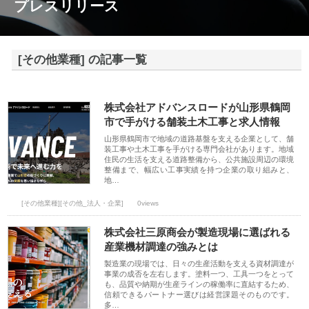
プレスリリース
[その他業種] の記事一覧
株式会社アドバンスロードが山形県鶴岡
市で手がける舗装土木工事と求人情報
山形県鶴岡市で地域の道路基盤を支える企業として、舗
装工事や土木工事を手がける専門会社があります。地域
住民の生活を支える道路整備から、公共施設周辺の環境
整備まで、幅広い工事実績を持つ企業の取り組みと、
地…
[その他業種][その他_法人・企業]
0views
株式会社三原商会が製造現場に選ばれる
産業機材調達の強みとは
製造業の現場では、日々の生産活動を支える資材調達が
事業の成否を左右します。塗料一つ、工具一つをとって
も、品質や納期が生産ラインの稼働率に直結するため、
信頼できるパートナー選びは経営課題そのものです。
多…