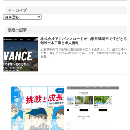
アーカイブ
最近の記事
株式会社アドバンスロードが山形県鶴岡市で手がける
舗装土木工事と求人情報
山形県鶴岡市で地域の道路基盤を支える企業として、舗装工事や
土木工事を手がける専門会社があります。地域住民の生活を支え
る道…
三河
株式会社ナツハラが建設と鋲螺
株式会社メタルエースの企業サ
株
構空
で滋賀の暮らしを支える理由
イトが提供する充実した情報内
み