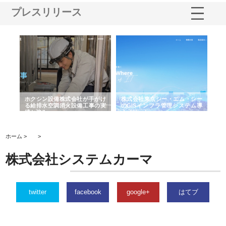
プレスリリース
る舗
ホクシン設備株式会社が手がけ
株式会社東京シー・エム・シー
株
る給排水空調消火設備工事の実
のGISインフラ管理システム導
か
績と強み
入メリット
由
ホーム >
>
株式会社システムカーマ
twitter
facebook
google+
はてブ