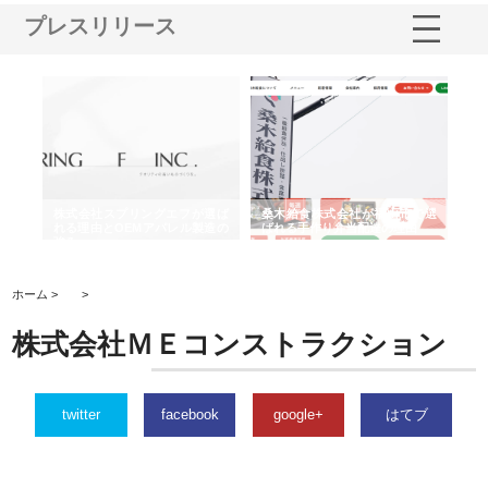
プレスリリース
や店
株式会社スプリングエフが選ば
桑木給食株式会社が福山市で選
株
る理
れる理由とOEMアパレル製造の
ばれる手作り弁当配達の理由
れ
強み
ホーム >
>
株式会社ＭＥコンストラクション
twitter
facebook
google+
はてブ