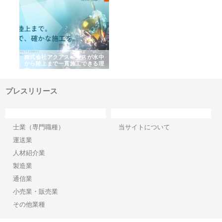
シー
株式会社アクアスペースが水中
株式会社地盤調査事務所が選ば
株
ム導
から陸上まで一貫施工できる理
れ続ける理由と建設コンサルの
ス
由
強み
プレスリリース
カテゴリー
サイト情報
士業（専門職種）
当サイトについて
運送業
人材紹介業
製造業
通信業
小売業・販売業
その他業種