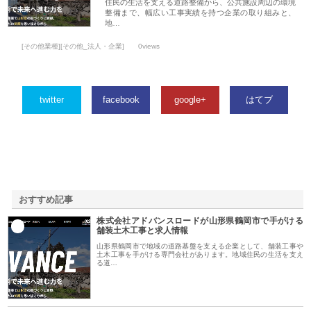
住民の生活を支える道路整備から、公共施設周辺の環境
整備まで、幅広い工事実績を持つ企業の取り組みと、
地…
[その他業種][その他_法人・企業]
0views
twitter
facebook
google+
はてブ
おすすめ記事
株式会社アドバンスロードが山形県鶴岡市で手がける
1
舗装土木工事と求人情報
山形県鶴岡市で地域の道路基盤を支える企業として、舗装工事や
土木工事を手がける専門会社があります。地域住民の生活を支え
る道…