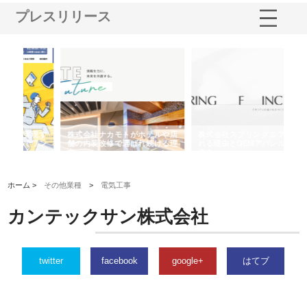
プレスリリース
や店
株式会社スプリングエフが選ば
桑木給食株式会社が福山市で選
株
る理
れる理由とOEMアパレル製造の
ばれる手作り弁当配達の理由
れ
強み
ホーム >
その他業種
>
電気工事
カンテックサン株式会社
twitter
facebook
google+
はてブ