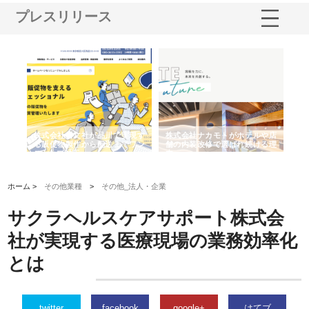
プレスリリース
ノー
株式会社耕文社が品川で実現す
株式会社ナカモトがホテルや店
株
の専
る販促物製作から配送までワン
舗の内装改修で選ばれ続ける理
れ
ストップ対応
由
強
ホーム >
その他業種
>
その他_法人・企業
サクラヘルスケアサポート株式会
社が実現する医療現場の業務効率化
とは
twitter
facebook
google+
はてブ