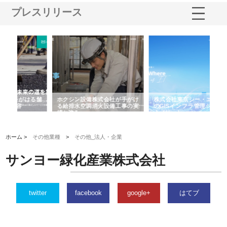
プレスリリース
る舗
ホクシン設備株式会社が手がけ
株式会社東京シー・エム・シー
株
る給排水空調消火設備工事の実
のGISインフラ管理システム導
か
績と強み
入メリット
由
ホーム >
その他業種
>
その他_法人・企業
サンヨー緑化産業株式会社
twitter
facebook
google+
はてブ