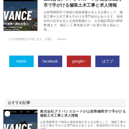
市で手がける舗装土木工事と求人情報
山形県鶴岡市で地域の道路基盤を支える企業として、舗
装工事や土木工事を手がける専門会社があります。地域
住民の生活を支える道路整備から、公共施設周辺の環境
整備まで、幅広い工事実績を持つ企業の取り組みと、
地…
[その他業種][その他_法人・企業]
0views
twitter
facebook
google+
はてブ
おすすめ記事
株式会社アドバンスロードが山形県鶴岡市で手がける
1
舗装土木工事と求人情報
山形県鶴岡市で地域の道路基盤を支える企業として、舗装工事や
土木工事を手がける専門会社があります。地域住民の生活を支え
る道…