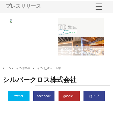
プレスリリース
ノー
株式会社耕文社が品川で実現す
株式会社ナカモトがホテルや店
株
の専
る販促物製作から配送までワン
舗の内装改修で選ばれ続ける理
れ
ストップ対応
由
強
ホーム >
その他業種
>
その他_法人・企業
シルバークロス株式会社
twitter
facebook
google+
はてブ