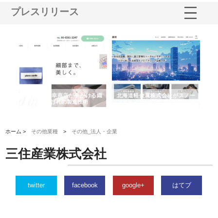
プレスリリース
多摩
有限会社松幸商店が手がける織
北海道軽金属株式会社がスノー
株
工事
ネームと下げ札の製造技術
フライとテーパーブロックの専
る
用ページを新設
ス
ホーム >
その他業種
>
その他_法人・企業
三住産業株式会社
twitter
facebook
google+
はてブ