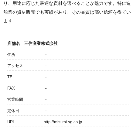
り、用途に応じた最適な資材を選べることが魅力です。特に造
船業の資材販売でも実績があり、その品質は高い信頼を得てい
ます。
店舗名
三住産業株式会社
住所
－
アクセス
－
TEL
－
FAX
－
営業時間
－
定休日
－
URL
http://misumi-sg.co.jp