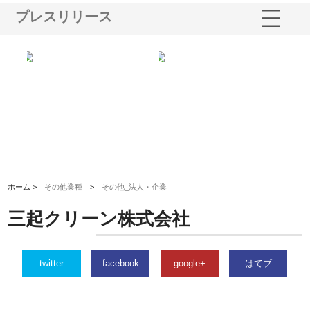
プレスリリース
選ば
株式会社名神精工の最新ニュー
有限会社エム・ビルドが南多摩
有
ルの
スリリース一覧と注目トピック
で選ばれる道路舗装と土木工事
ネ
の実力
ホーム >
その他業種
>
その他_法人・企業
三起クリーン株式会社
twitter
facebook
google+
はてブ