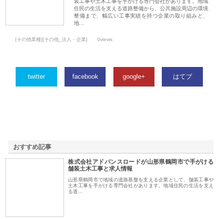
装工事や土木工事を手がける専門会社があります。地域
住民の生活を支える道路整備から、公共施設周辺の環境
整備まで、幅広い工事実績を持つ企業の取り組みと、
地…
[その他業種][その他_法人・企業]
0views
twitter
facebook
google+
はてブ
おすすめ記事
株式会社アドバンスロードが山形県鶴岡市で手がける
1
舗装土木工事と求人情報
山形県鶴岡市で地域の道路基盤を支える企業として、舗装工事や
土木工事を手がける専門会社があります。地域住民の生活を支え
る道…