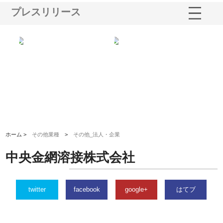
プレスリリース
三河
株式会社ナツハラが建設と鋲螺
株式会社メタルエースの企業サ
株
構空
で滋賀の暮らしを支える理由
イトが提供する充実した情報内
み
容とは
ホーム >
その他業種
>
その他_法人・企業
中央金網溶接株式会社
twitter
facebook
google+
はてブ