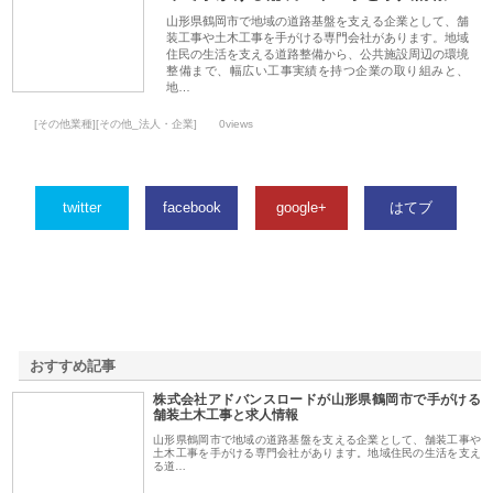
山形県鶴岡市で地域の道路基盤を支える企業として、舗
装工事や土木工事を手がける専門会社があります。地域
住民の生活を支える道路整備から、公共施設周辺の環境
整備まで、幅広い工事実績を持つ企業の取り組みと、
地…
[その他業種][その他_法人・企業]
0views
twitter
facebook
google+
はてブ
おすすめ記事
株式会社アドバンスロードが山形県鶴岡市で手がける
1
舗装土木工事と求人情報
山形県鶴岡市で地域の道路基盤を支える企業として、舗装工事や
土木工事を手がける専門会社があります。地域住民の生活を支え
る道…