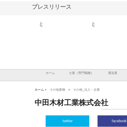
プレスリリース
ＯＮＯｃｏｍｐａｎｙ
株式会社アセットイノベーショ
庭楽株式会社が知多半島
ら広域配送を実現でき
ンのワンルーム投資で始める資
と名古屋で叶える理想の
産形成と老後準備
間
ホーム
士業（専門職種）
運送業
ホーム >
その他業種
>
その他_法人・企業
中田木材工業株式会社
twitter
facebook