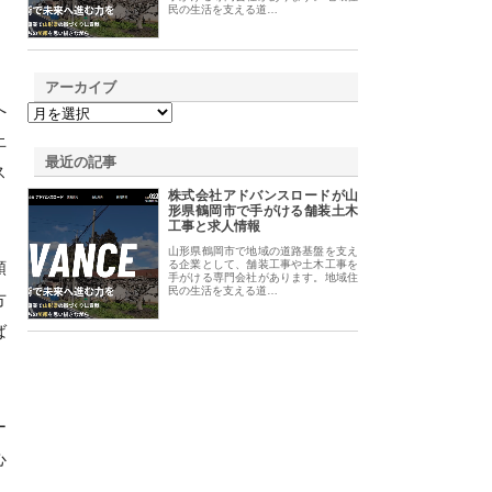
民の生活を支える道…
アーカイブ
へ
止
最近の記事
ス
株式会社アドバンスロードが山
形県鶴岡市で手がける舗装土木
工事と求人情報
山形県鶴岡市で地域の道路基盤を支え
頼
る企業として、舗装工事や土木工事を
手がける専門会社があります。地域住
民の生活を支える道…
方
ば
ー
心