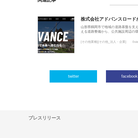
関連記事
株式会社アドバンスロード
山形県鶴岡市で地域の道路基盤を支
える道路整備から、公共施設周辺の
[その他業種][その他_法人・企業]
0vi
twitter
facebook
プレスリリース