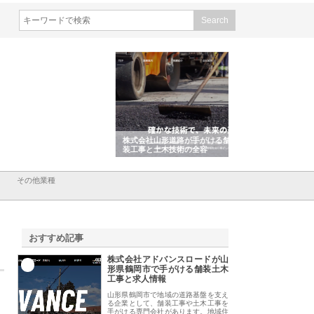
会社ＣＳＡの事業内容と強
株式会社山形道路が手がける舗
ホクシン設備株式会
徹底解説
装工事と土木技術の全容
る給排水空調消火設
績と強み
その他業種
おすすめ記事
株式会社アドバンスロードが山
1
形県鶴岡市で手がける舗装土木
工事と求人情報
山形県鶴岡市で地域の道路基盤を支え
る企業として、舗装工事や土木工事を
手がける専門会社があります。地域住