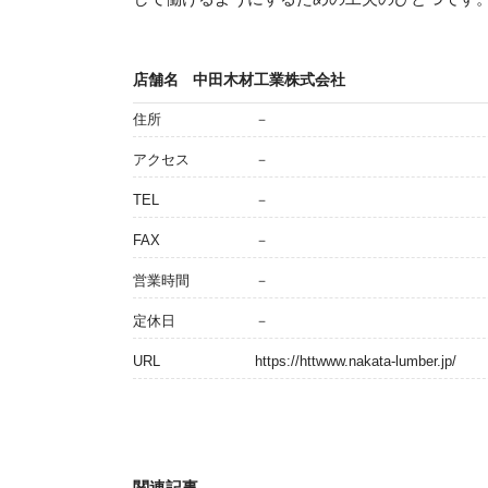
店舗名
中田木材工業株式会社
住所
－
アクセス
－
TEL
－
FAX
－
営業時間
－
定休日
－
URL
https://httwww.nakata-lumber.jp/