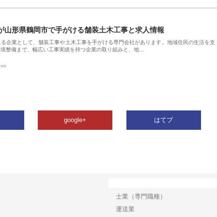
が山形県鶴岡市で手がける舗装土木工事と求人情報
える企業として、舗装工事や土木工事を手がける専門会社があります。地域住民の生活を支
環境整備まで、幅広い工事実績を持つ企業の取り組みと、地…
ews
google+
はてブ
カテゴリー
士業（専門職種）
運送業