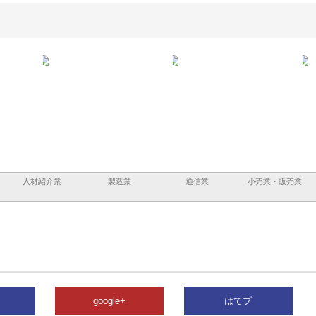
と三河
株式会社ナツハラが建設と鋲螺
株式会社メタルエースの企業サ
株式
外構空
で滋賀の暮らしを支える理由
イトが提供する充実した情報内
みを
容とは
人材紹介業
製造業
通信業
小売業・販売業
google+
はてブ