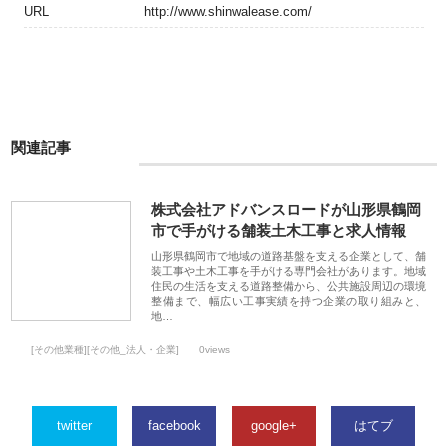
URL
http://www.shinwalease.com/
関連記事
株式会社アドバンスロードが山形県鶴岡
市で手がける舗装土木工事と求人情報
山形県鶴岡市で地域の道路基盤を支える企業として、舗
装工事や土木工事を手がける専門会社があります。地域
住民の生活を支える道路整備から、公共施設周辺の環境
整備まで、幅広い工事実績を持つ企業の取り組みと、
地…
[その他業種][その他_法人・企業]
0views
twitter
facebook
google+
はてブ