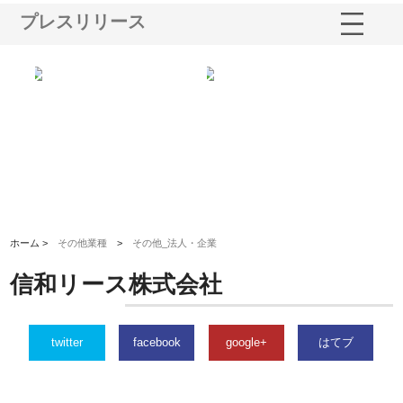
プレスリリース
イノベーショ
庭楽株式会社が知多半島と三河
株式会社ナツハラが建設と鋲
資で始める資
と名古屋で叶える理想の外構空
で滋賀の暮らしを支える理由
間
ホーム >
その他業種
>
その他_法人・企業
信和リース株式会社
twitter
facebook
google+
はてブ