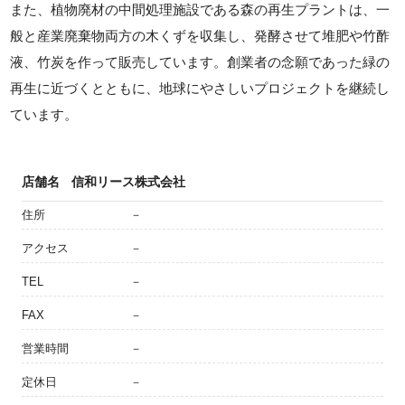
また、植物廃材の中間処理施設である森の再生プラントは、一
般と産業廃棄物両方の木くずを収集し、発酵させて堆肥や竹酢
液、竹炭を作って販売しています。創業者の念願であった緑の
再生に近づくとともに、地球にやさしいプロジェクトを継続し
ています。
店舗名
信和リース株式会社
住所
－
アクセス
－
TEL
－
FAX
－
営業時間
－
定休日
－