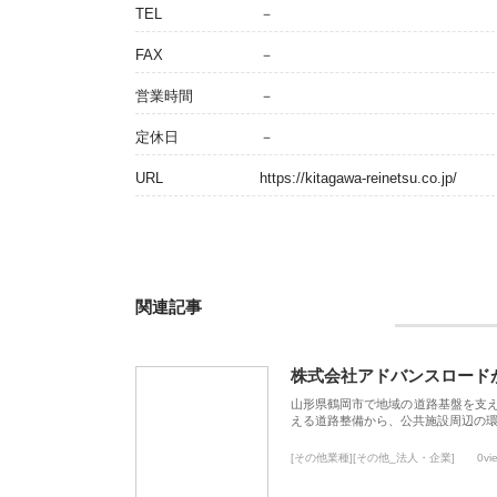
TEL
－
FAX
－
営業時間
－
定休日
－
URL
https://kitagawa-reinetsu.co.jp/
関連記事
株式会社アドバンスロード
山形県鶴岡市で地域の道路基盤を支
える道路整備から、公共施設周辺の
[その他業種][その他_法人・企業]
0vi