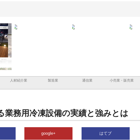
が建設と鋲螺
株式会社メタルエースの企業サ
株式会社ＣＳＡの事業内容と強
支える理由
イトが提供する充実した情報内
みを徹底解説
容とは
人材紹介業
製造業
通信業
小売業・販売業
る業務用冷凍設備の実績と強みとは
google+
はてブ