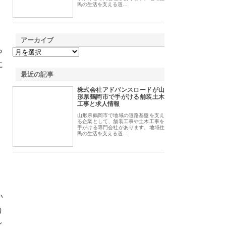
民の生活を支える道…
アーカイブ
ら
に
最近の記事
株式会社アドバンスロードが山
形県鶴岡市で手がける舗装土木
工事と求人情報
山形県鶴岡市で地域の道路基盤を支え
る企業として、舗装工事や土木工事を
手がける専門会社があります。地域住
民の生活を支える道…
い
り
イ