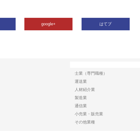
google+
はてブ
カテゴリー
士業（専門職種）
運送業
人材紹介業
製造業
通信業
小売業・販売業
その他業種
Copyright©2026【プレスリリース】 All Rights reserved.