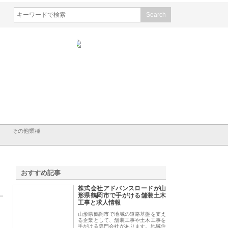
株式会社山形道路が手がける舗
ホクシン設備株式会社が手がけ
株式会社東京
装工事と土木技術の全容
る給排水空調消火設備工事の実
のGISイン
績と強み
入メリット
その他業種
おすすめ記事
株式会社アドバンスロードが山
1
形県鶴岡市で手がける舗装土木
工事と求人情報
山形県鶴岡市で地域の道路基盤を支え
る企業として、舗装工事や土木工事を
手がける専門会社があります。地域住