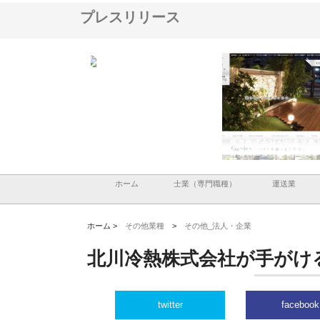
プレスリリース
株式会社アセットイノベーショ
庭楽株式会社が知多半島と三河
株式会社ナツハラ
ンのワンルーム投資で始める資
と名古屋で叶える理想の外構空
で滋賀の暮らしを
産形成と老後準備
間
ホーム
士業（専門職種）
運送業
ホーム >
その他業種
>
その他_法人・企業
北川冷熱株式会社が手がけ
twitter
facebook