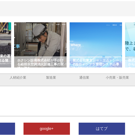
ける舗
ホクシン設備株式会社が手がけ
株式会社東京シー・エム・シー
株式
る給排水空調消火設備工事の実
のGISインフラ管理システム導
から
績と強み
入メリット
由
人材紹介業
製造業
通信業
小売業・販売業
google+
はてブ