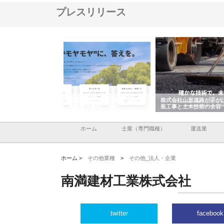
プレスリリース
メタルエースの企業サ
株式会社ＣＳＡの事業内容と強
株式会社山形道路が手が
供する充実した情報内
みを徹底解説
装工事と土木技術の全容
ホーム
士業（専門職種）
運送業
ホーム >
その他業種
>
その他_法人・企業
南満建材工業株式会社
twitter
facebook