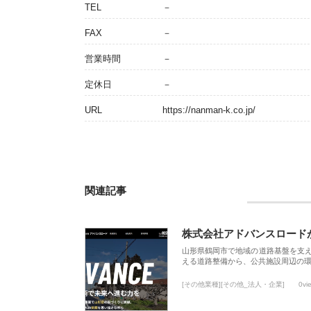
TEL
－
FAX
－
営業時間
－
定休日
－
URL
https://nanman-k.co.jp/
関連記事
株式会社アドバンスロード
山形県鶴岡市で地域の道路基盤を支
える道路整備から、公共施設周辺の
[その他業種][その他_法人・企業]
0vi