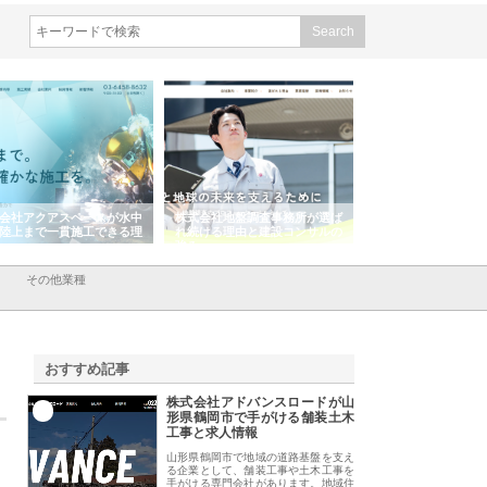
会社アクアスペースが水中
株式会社地盤調査事務所が選ば
株式会社名神精工の
陸上まで一貫施工できる理
れ続ける理由と建設コンサルの
スリリース一覧と注
強み
その他業種
おすすめ記事
株式会社アドバンスロードが山
1
形県鶴岡市で手がける舗装土木
工事と求人情報
山形県鶴岡市で地域の道路基盤を支え
る企業として、舗装工事や土木工事を
手がける専門会社があります。地域住