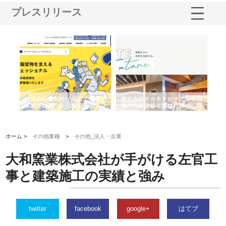
プレスリリース
株式会社耕文社が品川で実現す
株式会社ナカモトがホテルや店
株式会社スプ
る販促物製作から配送までワン
舗の内装改修で選ばれ続ける理
れる理由とOE
ストップ対応
由
強み
ホーム >
その他業種
>
その他_法人・企業
大和窯業株式会社が手がける左官工
事と建築施工の実績と強み
twitter
facebook
google+
はてブ