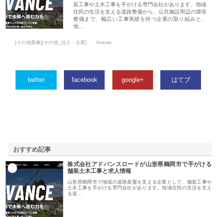
装工事や土木工事を手がける専門会社があります。地域
住民の生活を支える道路整備から、公共施設周辺の環境
整備まで、幅広い工事実績を持つ企業の取り組みと、
地…
[その他業種][その他_法人・企業]
0views
twitter
facebook
google+
はてブ
おすすめ記事
株式会社アドバンスロードが山形県鶴岡市で手がける
1
舗装土木工事と求人情報
山形県鶴岡市で地域の道路基盤を支える企業として、舗装工事や
土木工事を手がける専門会社があります。地域住民の生活を支え
る道…