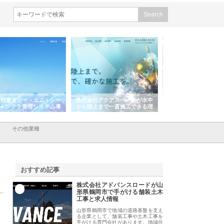
会社アクアスペースが水中
株式会社地盤調査事務所が選ば
株式会社名神精工の
陸上まで一貫施工できる理
れ続ける理由と建設コンサルの
スリリース一覧と注
強み
その他業種
おすすめ記事
株式会社アドバンスロードが山
1
形県鶴岡市で手がける舗装土木
工事と求人情報
山形県鶴岡市で地域の道路基盤を支え
る企業として、舗装工事や土木工事を
手がける専門会社があります。地域住