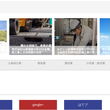
ける舗
ホクシン設備株式会社が手がけ
株式会社東京シー・エム・シー
株式
る給排水空調消火設備工事の実
のGISインフラ管理システム導
から
績と強み
入メリット
由
人材紹介業
製造業
通信業
小売業・販売業
google+
はてブ