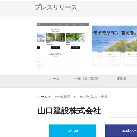
プレスリリース
メタルエースの企業サ
株式会社ＣＳＡの事業内容と強
株式会社山形道路が手が
供する充実した情報内
みを徹底解説
装工事と土木技術の全容
ホーム
士業（専門職種）
運送業
ホーム >
その他業種
>
その他_法人・企業
山口建設株式会社
twitter
facebook