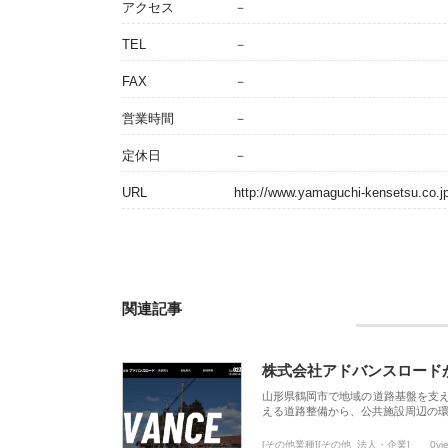
アクセス
－
TEL
－
FAX
－
営業時間
－
定休日
－
URL
http://www.yamaguchi-kensetsu.co.j
関連記事
株式会社アドバンスロード
山形県鶴岡市で地域の道路基盤を支
える道路整備から、公共施設周辺の
[その他業種][その他_法人・企業]
0vi