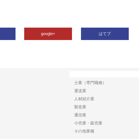
google+
はてブ
カテゴリー
士業（専門職種）
運送業
人材紹介業
製造業
通信業
小売業・販売業
その他業種