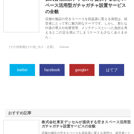
ペース活用型ガチャガチャ設置サービス
の全貌
店舗や施設の空きスペースを収益源に変える発想は、経
営者にとって常に魅力的なテーマです。しかし、新たな
什器の導入や在庫管理、メンテナンスといった負担を考
えると二の足を踏んでしまうケースも少なくありませ
ん…
[その他業種][その他_法人・企業]
0views
twitter
facebook
google+
はてブ
おすすめ記事
株式会社東京デッセルが提供する空きスペース活用型
1
ガチャガチャ設置サービスの全貌
店舗や施設の空きスペースを収益源に変える発想は、経営者にと