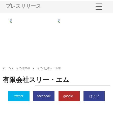
プレスリリース
ショ
庭楽株式会社が知多半島と三河
株式会社ナツハラが建設と鋲螺
株
る資
と名古屋で叶える理想の外構空
で滋賀の暮らしを支える理由
イ
間
容
ホーム >
その他業種
>
その他_法人・企業
有限会社スリー・エム
twitter
facebook
google+
はてブ