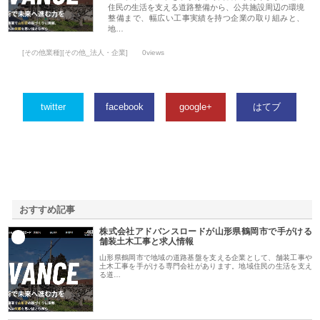
住民の生活を支える道路整備から、公共施設周辺の環境
整備まで、幅広い工事実績を持つ企業の取り組みと、
地…
[その他業種][その他_法人・企業]
0views
twitter
facebook
google+
はてブ
おすすめ記事
株式会社アドバンスロードが山形県鶴岡市で手がける
1
舗装土木工事と求人情報
山形県鶴岡市で地域の道路基盤を支える企業として、舗装工事や
土木工事を手がける専門会社があります。地域住民の生活を支え
る道…