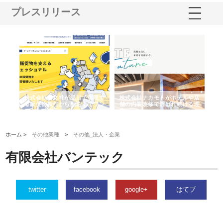
プレスリリース
ノー
株式会社耕文社が品川で実現す
株式会社ナカモトがホテルや店
株
の専
る販促物製作から配送までワン
舗の内装改修で選ばれ続ける理
れ
ストップ対応
由
強
ホーム >
その他業種
>
その他_法人・企業
有限会社バンテック
twitter
facebook
google+
はてブ