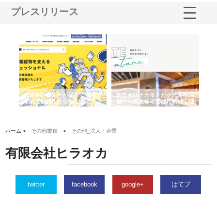
プレスリリース
ノー
株式会社耕文社が品川で実現す
株式会社ナカモトがホテルや店
株
の専
る販促物製作から配送までワン
舗の内装改修で選ばれ続ける理
れ
ストップ対応
由
強
ホーム >
その他業種
>
その他_法人・企業
有限会社ヒラオカ
twitter
facebook
google+
はてブ