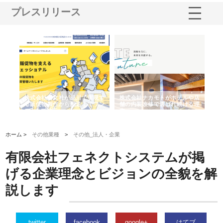
プレスリリース
ノー
株式会社耕文社が品川で実現す
株式会社ナカモトがホテルや店
株
の専
る販促物製作から配送までワン
舗の内装改修で選ばれ続ける理
れ
ストップ対応
由
強
ホーム >
その他業種
>
その他_法人・企業
有限会社フェネクトシステムが掲
げる企業理念とビジョンの全貌を解
説します
twitter
facebook
google+
はてブ