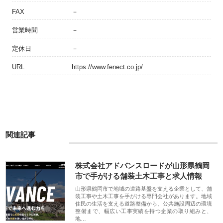
FAX
－
営業時間
－
定休日
－
URL
https://www.fenect.co.jp/
関連記事
株式会社アドバンスロードが山形県鶴岡
市で手がける舗装土木工事と求人情報
山形県鶴岡市で地域の道路基盤を支える企業として、舗
装工事や土木工事を手がける専門会社があります。地域
住民の生活を支える道路整備から、公共施設周辺の環境
整備まで、幅広い工事実績を持つ企業の取り組みと、
地…