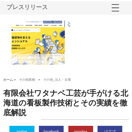
プレスリリース
ノー
株式会社耕文社が品川で実現す
株式会社ナカモトがホテルや店
株
の専
る販促物製作から配送までワン
舗の内装改修で選ばれ続ける理
れ
ストップ対応
由
強
ホーム >
その他業種
>
その他_法人・企業
有限会社ワタナベ工芸が手がける北
海道の看板製作技術とその実績を徹
底解説
twitter
facebook
google+
はてブ