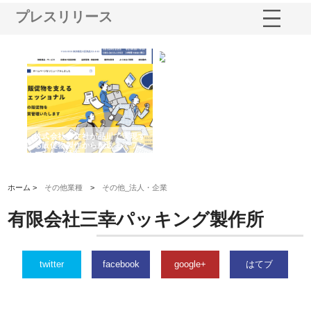
プレスリリース
ノー
株式会社耕文社が品川で実現す
株式会社ナカモトがホテルや店
株
の専
る販促物製作から配送までワン
舗の内装改修で選ばれ続ける理
れ
ストップ対応
由
強
ホーム >
その他業種
>
その他_法人・企業
有限会社三幸パッキング製作所
twitter
facebook
google+
はてブ