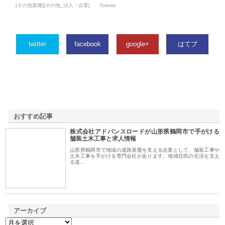
[その他業種][その他_法人・企業]
0views
twitter
facebook
google+
はてブ
おすすめ記事
株式会社アドバンスロードが山形県鶴岡市で手がける
1
舗装土木工事と求人情報
山形県鶴岡市で地域の道路基盤を支える企業として、舗装工事や
土木工事を手がける専門会社があります。地域住民の生活を支え
る道…
アーカイブ