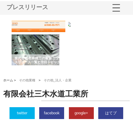
プレスリリース
選ば
株式会社名神精工の最新ニュー
有限会社エム・ビルドが南多摩
有
ルの
スリリース一覧と注目トピック
で選ばれる道路舗装と土木工事
ネ
の実力
ホーム >
その他業種
>
その他_法人・企業
有限会社三木水道工業所
twitter
facebook
google+
はてブ