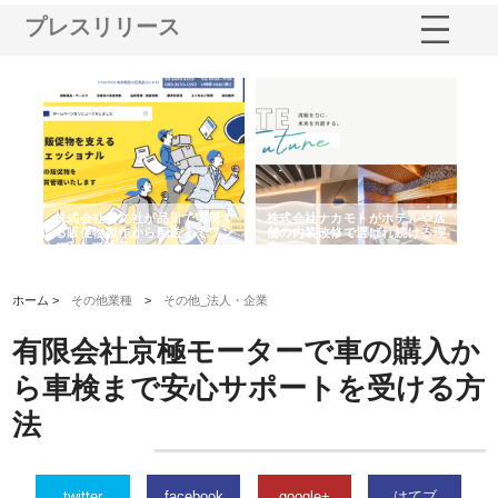
プレスリリース
ノー
株式会社耕文社が品川で実現す
株式会社ナカモトがホテルや店
株
の専
る販促物製作から配送までワン
舗の内装改修で選ばれ続ける理
れ
ストップ対応
由
強
ホーム >
その他業種
>
その他_法人・企業
有限会社京極モーターで車の購入か
ら車検まで安心サポートを受ける方
法
twitter
facebook
google+
はてブ