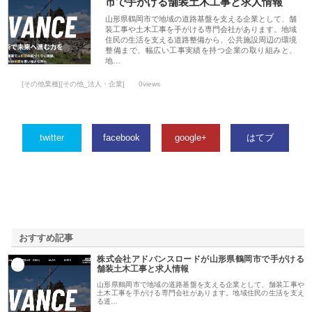
市で手がける舗装土木工事と求人情報
山形県鶴岡市で地域の道路基盤を支える企業として、舗
装工事や土木工事を手がける専門会社があります。地域
住民の生活を支える道路整備から、公共施設周辺の環境
整備まで、幅広い工事実績を持つ企業の取り組みと、
地…
[その他業種][その他_法人・企業]
0views
twitter
facebook
google+
はてブ
おすすめ記事
株式会社アドバンスロードが山形県鶴岡市で手がける
1
舗装土木工事と求人情報
山形県鶴岡市で地域の道路基盤を支える企業として、舗装工事や
土木工事を手がける専門会社があります。地域住民の生活を支え
る道…