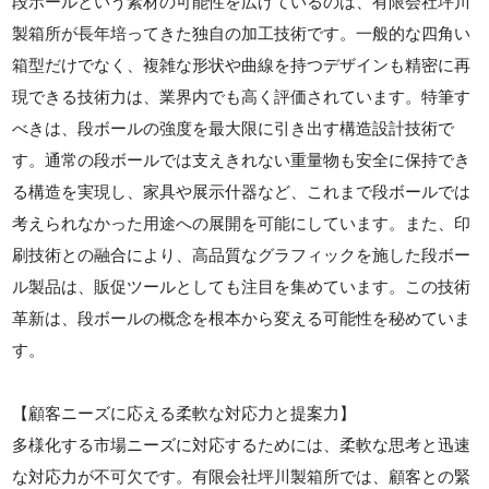
段ボールという素材の可能性を広げているのは、有限会社坪川
製箱所が長年培ってきた独自の加工技術です。一般的な四角い
箱型だけでなく、複雑な形状や曲線を持つデザインも精密に再
現できる技術力は、業界内でも高く評価されています。特筆す
べきは、段ボールの強度を最大限に引き出す構造設計技術で
す。通常の段ボールでは支えきれない重量物も安全に保持でき
る構造を実現し、家具や展示什器など、これまで段ボールでは
考えられなかった用途への展開を可能にしています。また、印
刷技術との融合により、高品質なグラフィックを施した段ボー
ル製品は、販促ツールとしても注目を集めています。この技術
革新は、段ボールの概念を根本から変える可能性を秘めていま
す。
【顧客ニーズに応える柔軟な対応力と提案力】
多様化する市場ニーズに対応するためには、柔軟な思考と迅速
な対応力が不可欠です。有限会社坪川製箱所では、顧客との緊