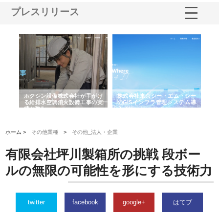
プレスリリース
る舗
ホクシン設備株式会社が手がけ
株式会社東京シー・エム・シー
株
る給排水空調消火設備工事の実
のGISインフラ管理システム導
か
績と強み
入メリット
由
ホーム >
その他業種
>
その他_法人・企業
有限会社坪川製箱所の挑戦 段ボー
ルの無限の可能性を形にする技術力
twitter
facebook
google+
はてブ