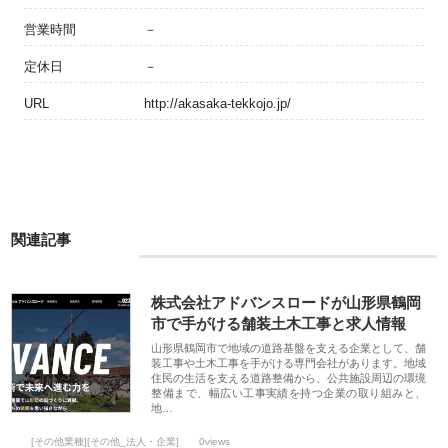
営業時間
－
定休日
－
URL
http://akasaka-tekkojo.jp/
関連記事
株式会社アドバンスロードが山形県鶴岡
市で手がける舗装土木工事と求人情報
山形県鶴岡市で地域の道路基盤を支える企業として、舗
装工事や土木工事を手がける専門会社があります。地域
住民の生活を支える道路整備から、公共施設周辺の環境
整備まで、幅広い工事実績を持つ企業の取り組みと、
地…
[その他業種][その他_法人・企業]
0views