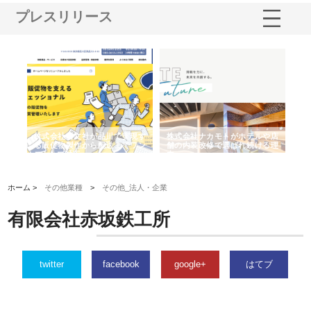
プレスリリース
ノー
株式会社耕文社が品川で実現す
株式会社ナカモトがホテルや店
株
の専
る販促物製作から配送までワン
舗の内装改修で選ばれ続ける理
れ
ストップ対応
由
強
ホーム >
その他業種
>
その他_法人・企業
有限会社赤坂鉄工所
twitter
facebook
google+
はてブ