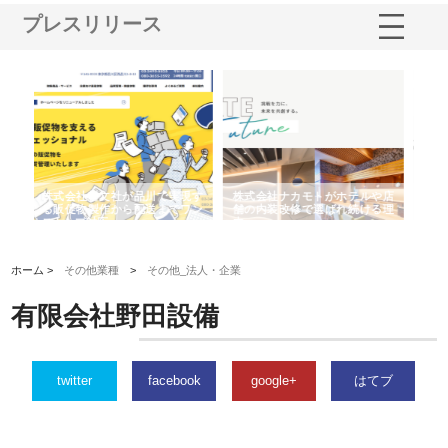
プレスリリース
ルや店
株式会社スプリングエフが選ば
桑木給食株式会社が福山市で選
ける理
れる理由とOEMアパレル製造の
ばれる手作り弁当配達の理由
強み
ホーム >
その他業種
>
その他_法人・企業
有限会社野田設備
twitter
facebook
google+
はてブ