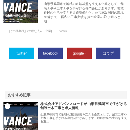
山形県鶴岡市で地域の道路基盤を支える企業として、舗
装工事や土木工事を手がける専門会社があります。地域
住民の生活を支える道路整備から、公共施設周辺の環境
整備まで、幅広い工事実績を持つ企業の取り組みと、
地…
[その他業種][その他_法人・企業]
0views
twitter
facebook
google+
はてブ
おすすめ記事
株式会社アドバンスロードが山形県鶴岡市で手がける
1
舗装土木工事と求人情報
山形県鶴岡市で地域の道路基盤を支える企業として、舗装工事や
土木工事を手がける専門会社があります。地域住民の生活を支え
る道…